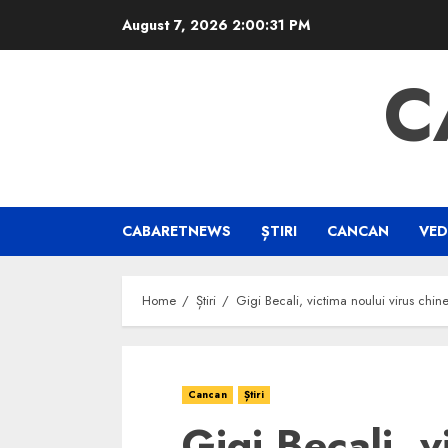
Skip
August 7, 2026
2:00:31 PM
to
content
C
CABARETNEWS
ȘTIRI
CANCAN
VED
Home
Știri
Gigi Becali, victima noului virus chi
Cancan
Știri
Gigi Becali, v