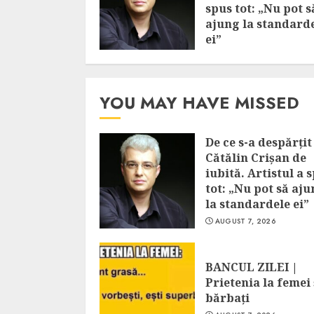
spus tot: „Nu pot s
ajung la standard
ei”
AUGUST 7, 2026
YOU MAY HAVE MISSED
De ce s-a despărțit
Cătălin Crișan de
iubită. Artistul a 
tot: „Nu pot să aj
la standardele ei”
AUGUST 7, 2026
BANCUL ZILEI |
Prietenia la femei 
bărbați