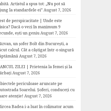
ubită. Artistul a spus tot: „Nu pot să
jung la standardele ei”
August 7, 2026
est de perspicacitate | Unde este
isica? Dacă o vezi în maximum 9
ecunde, ești un geniu
August 7, 2026
ăzvan, un șofer Bolt din București, a
ăcut calcul. Cât a câștigat într-o singură
ăptămână
August 7, 2026
ANCUL ZILEI | Prietenia la femei și la
ărbați
August 7, 2026
biectele periculoase aruncate pe
utostrada Soarelui. Șoferi, conduceți cu
are atenție!
August 7, 2026
ircea Badea i-a luat în colimator acum