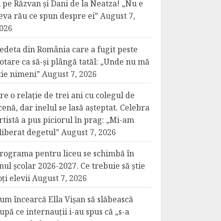
i pe Răzvan și Dani de la Neatza! „Nu e
eva rău ce spun despre ei”
August 7,
026
edeta din România care a fugit peste
otare ca să-și plângă tatăl: „Unde nu mă
tie nimeni”
August 7, 2026
re o relație de trei ani cu colegul de
cenă, dar inelul se lasă așteptat. Celebra
rtistă a pus piciorul în prag: „Mi-am
liberat degetul”
August 7, 2026
rograma pentru liceu se schimbă în
nul școlar 2026-2027. Ce trebuie să știe
oți elevii
August 7, 2026
um încearcă Ella Vișan să slăbească
upă ce internauții i-au spus că „s-a