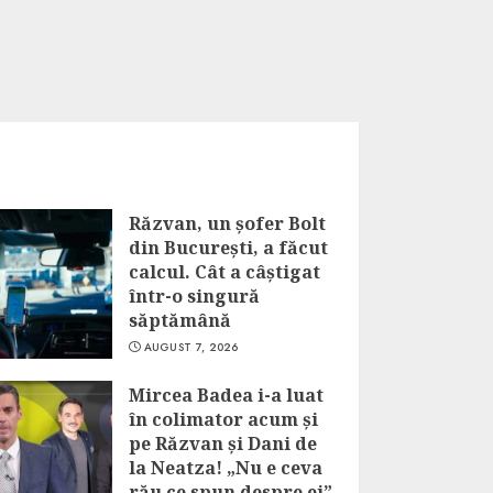
Răzvan, un șofer Bolt
din București, a făcut
calcul. Cât a câștigat
într-o singură
săptămână
AUGUST 7, 2026
Mircea Badea i-a luat
în colimator acum și
pe Răzvan și Dani de
la Neatza! „Nu e ceva
rău ce spun despre ei”