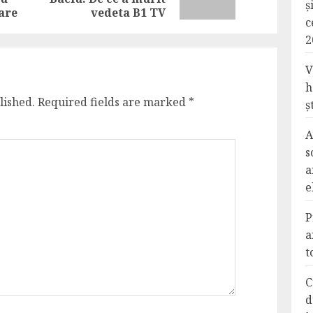
ș
post:
post:
are
vedeta B1 TV
c
2
V
h
lished.
Required fields are marked
*
ș
A
s
a
e
P
a
t
C
d