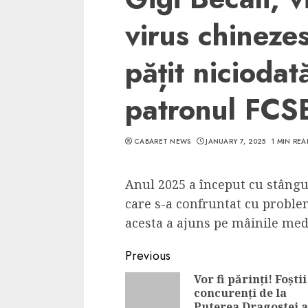
virus chineze
pățit nicioda
patronul FCS
CABARET NEWS
JANUARY 7, 2025
1 MIN REA
Anul 2025 a început cu stângu
care s-a confruntat cu proble
acesta a ajuns pe mâinile medic
Continue
Previous
Reading
Vor fi părinți! Foștii
concurenți de la
Puterea Dragostei 