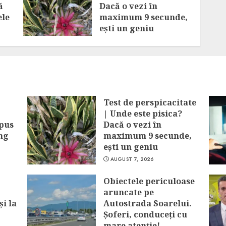
ă
Dacă o vezi în
ele
maximum 9 secunde,
ești un geniu
AUGUST 7, 2026
Test de perspicacitate
| Unde este pisica?
spus
Dacă o vezi în
ung
maximum 9 secunde,
ești un geniu
AUGUST 7, 2026
Obiectele periculoase
aruncate pe
și la
Autostrada Soarelui.
Șoferi, conduceți cu
mare atenție!