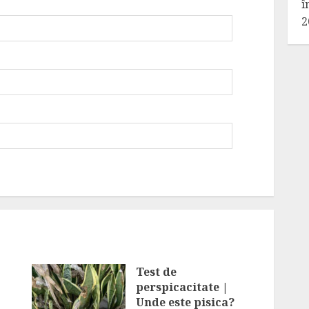
î
2
Test de
perspicacitate |
Unde este pisica?