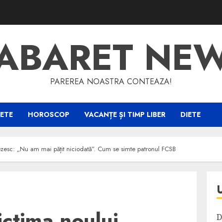
ABARET NE
PAREREA NOASTRA CONTEAZA!
ETE
HOROSCOP
VACANȚE ȘI TIMP LIBER
DIETE
nezesc: „Nu am mai pățit niciodată”. Cum se simte patronul FCSB
ictima noului
D