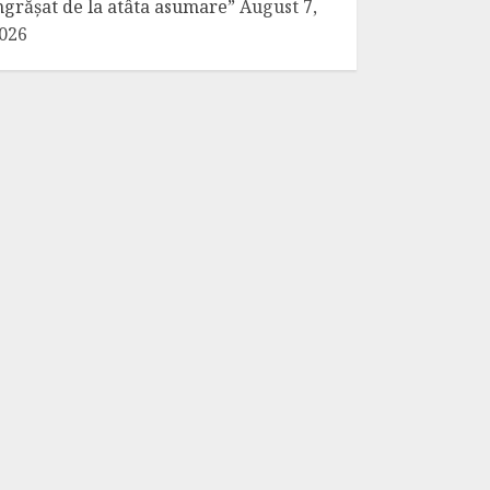
ngrășat de la atâta asumare”
August 7,
026