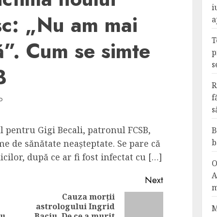
i
sc: „Nu am mai
a
T
tă”. Cum se simte
p
s
B
R
f
D
s
l pentru Gigi Becali, patronul FCSB,
B
b
me de sănătate neașteptate. Se pare că
ilor, după ce ar fi fost infectat cu […]
O
A
Next
m
Cauza morții
astrologului Ingrid
Previous
Next
M
au
Baciu. De ce a murit