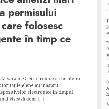
i
a permisului
a
T
 care folosesc
p
s
gente în timp ce
R
f
s
B
b
stă vară în Grecia trebuie să fie atenți
O
utoritățile elene au înăsprit
A
ispozitivelor electronice în timpul
m
 mai vizează doar […]
M