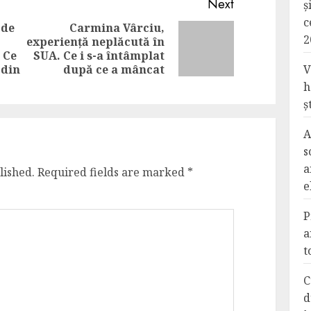
Next
ș
c
 de
Carmina Vârciu,
2
experiență neplăcută în
Next
Previous
 Ce
SUA. Ce i s-a întâmplat
post:
post:
 din
după ce a mâncat
V
h
ș
A
s
a
lished.
Required fields are marked
*
e
P
a
t
C
d