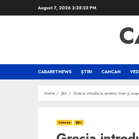
Skip
August 7, 2026
2:35:24 PM
to
content
C
CABARETNEWS
ȘTIRI
CANCAN
VED
Home
Știri
Grecia introduce amenzi mari și suspe
Cancan
Știri
Grecia introd