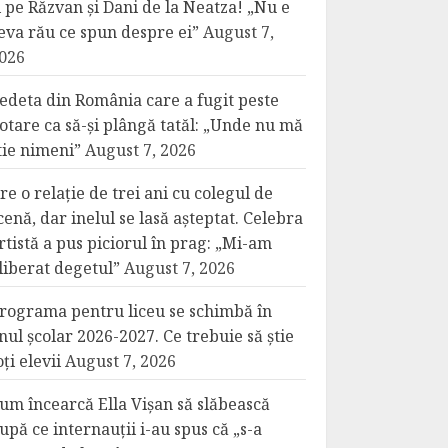
i pe Răzvan și Dani de la Neatza! „Nu e
eva rău ce spun despre ei”
August 7,
026
edeta din România care a fugit peste
otare ca să-și plângă tatăl: „Unde nu mă
tie nimeni”
August 7, 2026
re o relație de trei ani cu colegul de
cenă, dar inelul se lasă așteptat. Celebra
rtistă a pus piciorul în prag: „Mi-am
liberat degetul”
August 7, 2026
rograma pentru liceu se schimbă în
nul școlar 2026-2027. Ce trebuie să știe
oți elevii
August 7, 2026
um încearcă Ella Vișan să slăbească
upă ce internauții i-au spus că „s-a