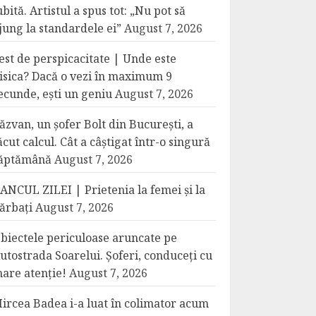
ubită. Artistul a spus tot: „Nu pot să
jung la standardele ei”
August 7, 2026
est de perspicacitate | Unde este
isica? Dacă o vezi în maximum 9
ecunde, ești un geniu
August 7, 2026
ăzvan, un șofer Bolt din București, a
ăcut calcul. Cât a câștigat într-o singură
ăptămână
August 7, 2026
ANCUL ZILEI | Prietenia la femei și la
ărbați
August 7, 2026
biectele periculoase aruncate pe
utostrada Soarelui. Șoferi, conduceți cu
are atenție!
August 7, 2026
ircea Badea i-a luat în colimator acum