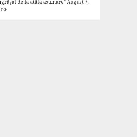
ngrășat de la atâta asumare”
August 7,
026