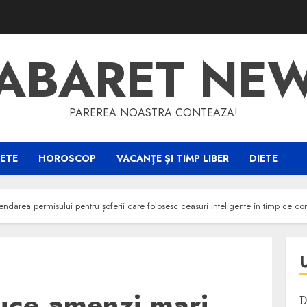
ABARET NE
PAREREA NOASTRA CONTEAZA!
ETE
HOROSCOP
VACANȚE ȘI TIMP LIBER
DIETE
ndarea permisului pentru șoferii care folosesc ceasuri inteligente în timp ce c
uce amenzi mari
D