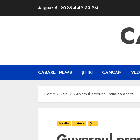
Skip
August 6, 2026
4:49:34 PM
to
content
C
CABARETNEWS
ȘTIRI
CANCAN
VED
Home
Știri
Guvernul propune limitarea accesului a
Mediu
natura
Știri
Guvernul prop