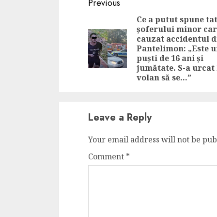
Continue
Previous
Reading
Ce a putut spune ta
șoferului minor car
cauzat accidentul d
Pantelimon: „Este 
puști de 16 ani și
jumătate. S-a urcat 
volan să se…”
Leave a Reply
Your email address will not be pub
Comment
*