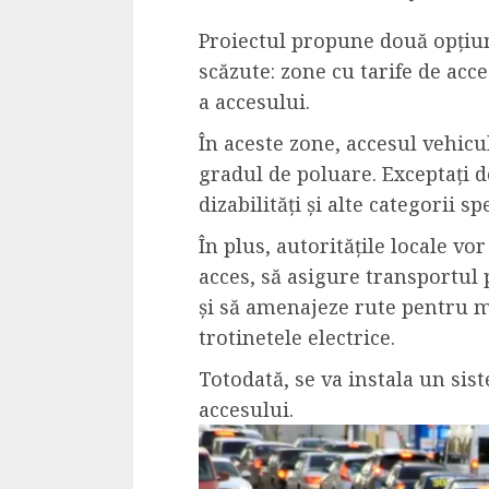
Proiectul propune două opțiun
scăzute: zone cu tarife de acce
a accesului.
În aceste zone, accesul vehicu
gradul de poluare. Exceptați d
dizabilități și alte categorii spe
În plus, autoritățile locale v
acces, să asigure transportul 
și să amenajeze rute pentru m
trotinetele electrice.
Totodată, se va instala un sis
accesului.