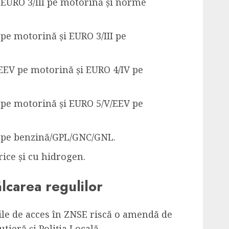
EURO 3/III pe motorină și norme
pe motorină și EURO 3/III pe
EEV pe motorină și EURO 4/IV pe
 pe motorină și EURO 5/V/EEV pe
 pe benzină/GPL/GNC/GNL.
rice și cu hidrogen.
lcarea regulilor
lile de acces în ZNSE riscă o amendă de
utieră și Poliția Locală.