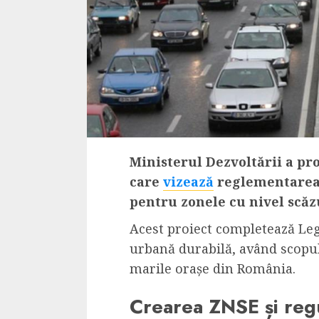
Ministerul Dezvoltării a pr
care
vizează
reglementarea a
pentru zonele cu nivel scăz
Acest proiect completează Leg
urbană durabilă, având scopul
marile orașe din România.
Crearea ZNSE și regu