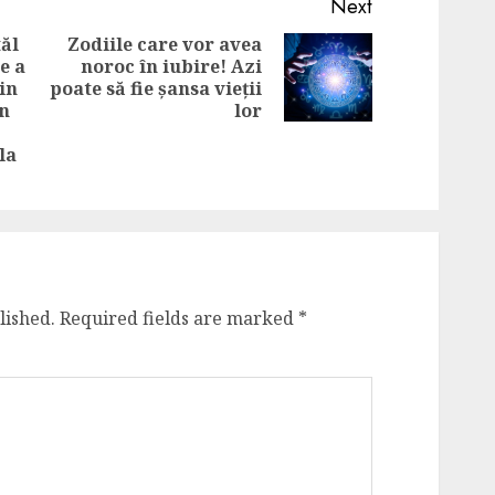
Next
tăl
Zodiile care vor avea
e a
noroc în iubire! Azi
Next
in
poate să fie șansa vieții
post:
Previous
un
lor
post:
la
lished.
Required fields are marked
*