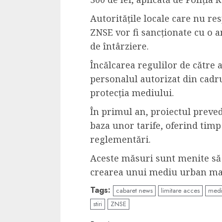
Autoritățile locale care nu r
ZNSE vor fi sancționate cu o a
de întârziere.
Încălcarea regulilor de către a
personalul autorizat din cadru
protecția mediului.
În primul an, proiectul preved
baza unor tarife, oferind timp
reglementări.
Aceste măsuri sunt menite să
crearea unui mediu urban mai
Tags:
cabaret news
limitare acces
med
stiri
ZNSE