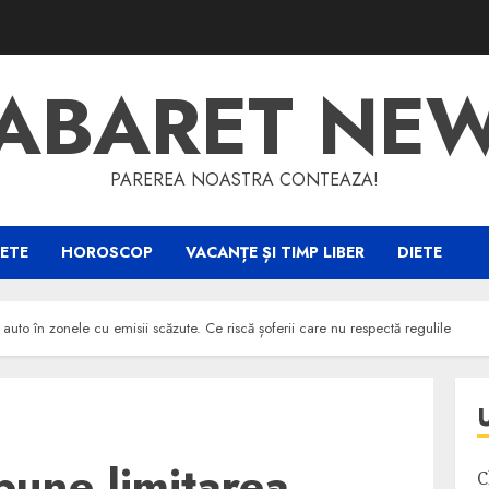
ABARET NE
PAREREA NOASTRA CONTEAZA!
ETE
HOROSCOP
VACANȚE ȘI TIMP LIBER
DIETE
uto în zonele cu emisii scăzute. Ce riscă șoferii care nu respectă regulile
une limitarea
C