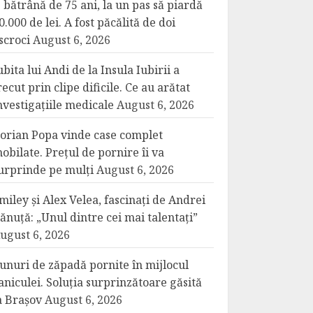
 bătrână de 75 ani, la un pas să piardă
0.000 de lei. A fost păcălită de doi
scroci
August 6, 2026
ubita lui Andi de la Insula Iubirii a
recut prin clipe dificile. Ce au arătat
nvestigațiile medicale
August 6, 2026
orian Popa vinde case complet
obilate. Prețul de pornire îi va
urprinde pe mulți
August 6, 2026
miley și Alex Velea, fascinați de Andrei
ănuță: „Unul dintre cei mai talentați”
ugust 6, 2026
unuri de zăpadă pornite în mijlocul
aniculei. Soluția surprinzătoare găsită
a Brașov
August 6, 2026