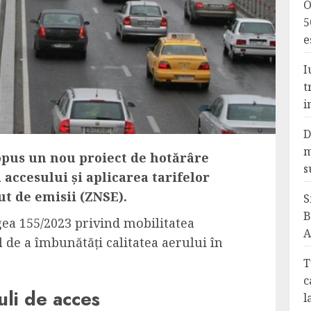
O
5
e
I
t
i
D
m
opus un nou proiect de hotărâre
s
ccesului și aplicarea tarifelor
ut de emisii (ZNSE).
S
B
ea 155/2023 privind mobilitatea
A
 de a îmbunătăți calitatea aerului în
T
c
li de acces
l