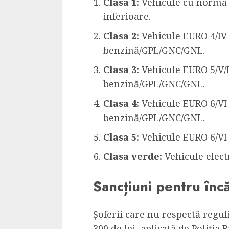
Clasa 1:
Vehicule cu norma 
inferioare.
Clasa 2:
Vehicule EURO 4/IV 
benzină/GPL/GNC/GNL.
Clasa 3:
Vehicule EURO 5/V/
benzină/GPL/GNC/GNL.
Clasa 4:
Vehicule EURO 6/VI
benzină/GPL/GNC/GNL.
Clasa 5:
Vehicule EURO 6/VI
Clasa verde:
Vehicule elect
Sancțiuni pentru încă
Șoferii care nu respectă regu
300 de lei, aplicată de Poliția R