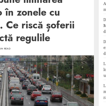
A
o în zonele cu
m
D
. Ce riscă șoferii
M
d
ctă regulile
D
e
MIN READ
d
L
l
u
L
m
r