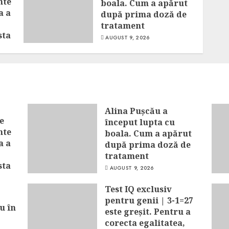
nte
boala. Cum a apărut
a a
după prima doză de
tratament
sta
AUGUST 9, 2026
Alina Pușcău a
e
început lupta cu
nte
boala. Cum a apărut
a a
după prima doză de
tratament
sta
AUGUST 9, 2026
Test IQ exclusiv
pentru genii | 3-1=27
u în
este greșit. Pentru a
corecta egalitatea,