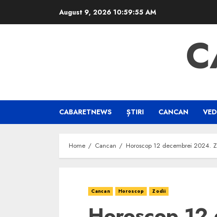
Skip
August 9, 2026
10:59:56 AM
to
content
C
CABARETNEWS
ȘTIRI
CANCAN
VED
Home
Cancan
Horoscop 12 decembrei 2024. Zod
Cancan
Horoscop
Zodii
Horoscop 12