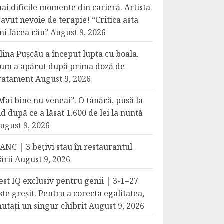
ai dificile momente din carieră. Artista
 avut nevoie de terapie! “Critica asta
mi făcea rău”
August 9, 2026
lina Pușcău a început lupta cu boala.
um a apărut după prima doză de
ratament
August 9, 2026
Mai bine nu veneai”. O tânără, pusă la
id după ce a lăsat 1.600 de lei la nuntă
ugust 9, 2026
ANC | 3 bețivi stau în restaurantul
ării
August 9, 2026
est IQ exclusiv pentru genii | 3-1=27
ste greșit. Pentru a corecta egalitatea,
utați un singur chibrit
August 9, 2026