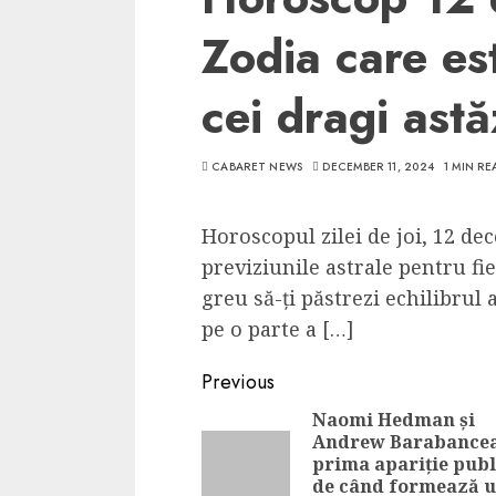
Zodia care e
cei dragi astă
CABARET NEWS
DECEMBER 11, 2024
1 MIN RE
Horoscopul zilei de joi, 12 de
previziunile astrale pentru f
greu să-ți păstrezi echilibrul
pe o parte a […]
Continue
Previous
Reading
Naomi Hedman și
Andrew Barabancea
prima apariție publ
de când formează 