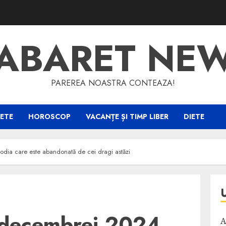
ABARET NE
PAREREA NOASTRA CONTEAZA!
ETE
HOROSCOP
VACANȚE ȘI TIMP LIBER
DIETE
ia care este abandonată de cei dragi astăzi
 decembrei 2024.
A