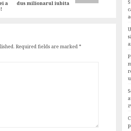
post:
S
ei a
dus milionarul iubita
!
c
a
U
s
a
lished.
Required fields are marked
*
P
m
r
u
S
a
z
C
p