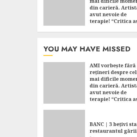
mai dificile mome
din carieră. Artist
avut nevoie de
terapie! “Critica a
îmi făcea rău”
AUGUST 9, 2026
YOU MAY HAVE MISSED
AMI vorbește fără
rețineri despre cel
mai dificile mome
din carieră. Artist
avut nevoie de
terapie! “Critica a
îmi făcea rău”
AUGUST 9, 2026
BANC | 3 bețivi sta
restaurantul gării