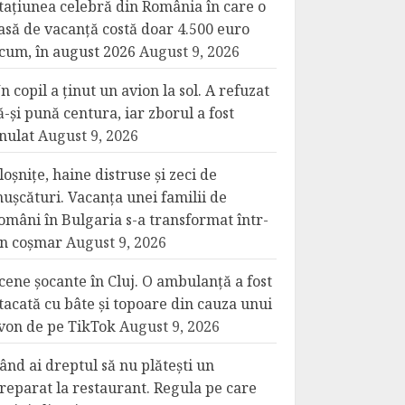
tațiunea celebră din România în care o
asă de vacanță costă doar 4.500 euro
cum, în august 2026
August 9, 2026
n copil a ținut un avion la sol. A refuzat
ă-și pună centura, iar zborul a fost
nulat
August 9, 2026
loșnițe, haine distruse și zeci de
ușcături. Vacanța unei familii de
omâni în Bulgaria s-a transformat într-
n coșmar
August 9, 2026
cene șocante în Cluj. O ambulanță a fost
tacată cu bâte și topoare din cauza unui
von de pe TikTok
August 9, 2026
ând ai dreptul să nu plătești un
reparat la restaurant. Regula pe care