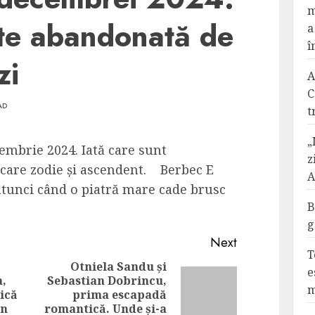
m
ste abandonată de
a
î
zi
A
C
AD
t
„
cembrie 2024. Iată care sunt
z
iecare zodie și ascendent. Berbec E
A
 atunci când o piatră mare cade brusc
B
g
Next
T
Otniela Sandu și
e
,
Sebastian Dobrincu,
Next
m
ică
prima escapadă
Previous
post:
un
romantică. Unde și-a