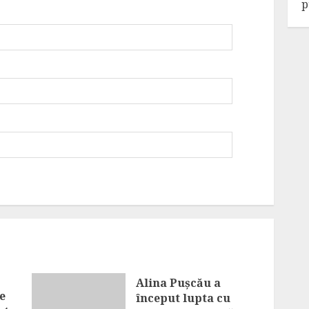
p
Alina Pușcău a
e
început lupta cu