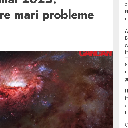
a
re mari probleme
N
î
A
B
c
i
6
n
ș
U
i
e
b
C