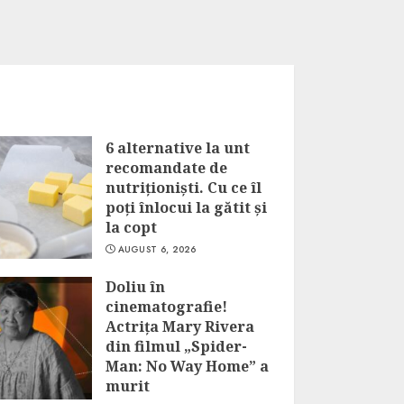
6 alternative la unt
recomandate de
nutriționiști. Cu ce îl
poți înlocui la gătit și
la copt
AUGUST 6, 2026
Doliu în
cinematografie!
Actrița Mary Rivera
din filmul „Spider-
Man: No Way Home” a
murit