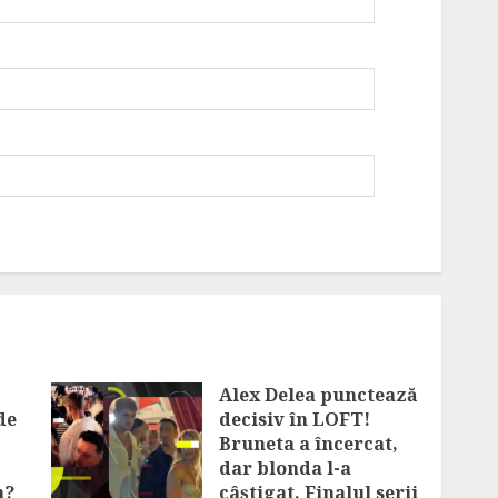
Alex Delea punctează
de
decisiv în LOFT!
Bruneta a încercat,
dar blonda l-a
n?
câștigat. Finalul serii