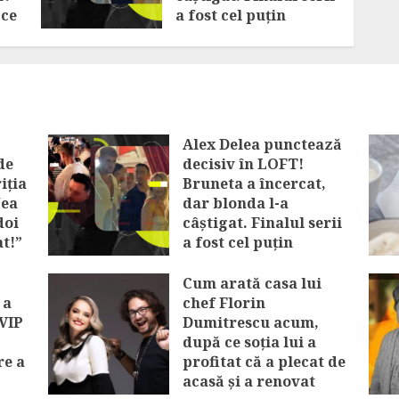
 ce
a fost cel puțin
interesant
AUGUST 6, 2026
Alex Delea punctează
de
decisiv în LOFT!
iția
Bruneta a încercat,
Nea
dar blonda l-a
doi
câștigat. Finalul serii
at!”
a fost cel puțin
interesant
Cum arată casa lui
AUGUST 6, 2026
 a
chef Florin
 VIP
Dumitrescu acum,
după ce soția lui a
re a
profitat că a plecat de
acasă și a renovat