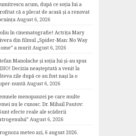
umitrescu acum, după ce soția lui a
rofitat că a plecat de acasă și a renovat
ocuința
August 6, 2026
oliu în cinematografie! Actrița Mary
ivera din filmul „Spider-Man: No Way
ome” a murit
August 6, 2026
tefan Manolache și soția lui și-au spus
DIO! Decizia neașteptată a venit la
âteva zile după ce au fost nași la o
uper-nuntă
August 6, 2026
emnele menopauzei pe care multe
emei nu le cunosc. Dr. Mihail Pautov:
Sunt efecte reale ale scăderii
strogenului”
August 6, 2026
rognoza meteo azi, 6 august 2026.