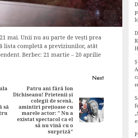
D
p
l
D
21 mai. Unii nu au parte de vești prea
R
tă lista completă a previziunilor, atât
H
cendent. Berbec: 21 martie – 20 aprilie
Ș
A
c
Next
s
ula
Patru ani fără Ion
Dichiseanu! Prietenii și
S
colegii de scenă,
Previous
f
ă să
amintiri prețioase cu
Next
post:
tru
marele actor: ” Nu a
„
post:
existat spectacol ca el
e
să nu vină cu o
surpriză”
P