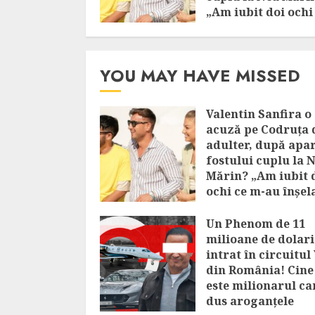
„Am iubit doi ochi
m-au înșelat!”
AUGUST 6, 2026
YOU MAY HAVE MISSED
Valentin Sanfira o
acuză pe Codruța 
adulter, după apar
fostului cuplu la 
Mărin? „Am iubit 
ochi ce m-au înșel
AUGUST 6, 2026
Un Phenom de 11
milioane de dolari
intrat în circuitul
din România! Cine
este milionarul ca
dus aroganțele