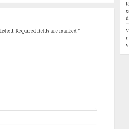
R
c
d
V
lished.
Required fields are marked
*
r
v