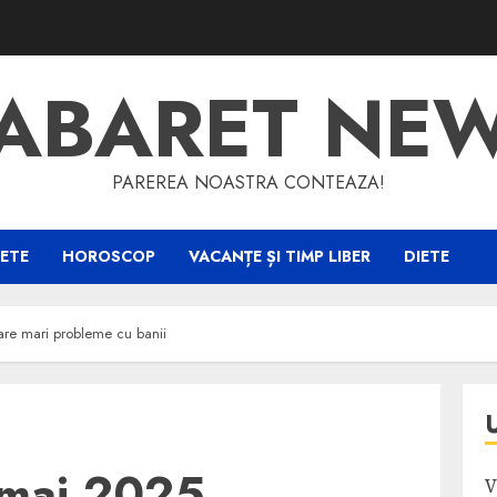
ABARET NE
PAREREA NOASTRA CONTEAZA!
ETE
HOROSCOP
VACANȚE ȘI TIMP LIBER
DIETE
re mari probleme cu banii
mai 2025.
V