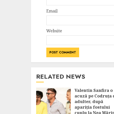
Email
Website
RELATED NEWS
Valentin Sanfira o
acuză pe Codruța 
adulter, după
apariția fostului
cuplu la Nea Mări