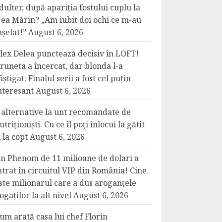
dulter, după apariția fostului cuplu la
ea Mărin? „Am iubit doi ochi ce m-au
nșelat!”
August 6, 2026
lex Delea punctează decisiv în LOFT!
runeta a încercat, dar blonda l-a
âștigat. Finalul serii a fost cel puțin
nteresant
August 6, 2026
 alternative la unt recomandate de
utriționiști. Cu ce îl poți înlocui la gătit
i la copt
August 6, 2026
n Phenom de 11 milioane de dolari a
ntrat în circuitul VIP din România! Cine
ste milionarul care a dus aroganțele
ogaților la alt nivel
August 6, 2026
um arată casa lui chef Florin