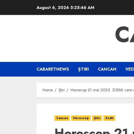
Skip
August 6, 2026
5:25:46 AM
to
content
C
CABARETNEWS
ȘTIRI
CANCAN
VED
Home
Știri
Horoscop 21 mai 2025. ZODIA care a
Cancan
Horoscop
Știri
Zodii
Horoscop 21 