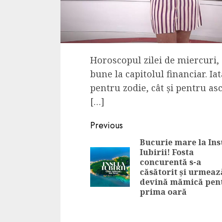
Horoscopul zilei de miercuri, 
bune la capitolul financiar. Ia
pentru zodie, cât și pentru as
[…]
Continue
Previous
Reading
Bucurie mare la Ins
Iubirii! Fosta
concurentă s-a
căsătorit și urmeaz
devină mămică pen
prima oară