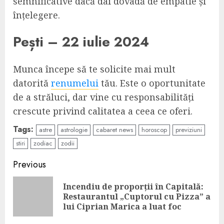
semnificative dacă dai dovadă de empatie și
înțelegere.
Pești – 22 iulie 2024
Munca începe să te solicite mai mult
datorită
renumelui
tău. Este o oportunitate
de a străluci, dar vine cu responsabilități
crescute privind calitatea a ceea ce oferi.
Tags:
astre
astrologie
cabaret news
horoscop
previziuni
stiri
zodiac
zodii
Continue
Previous
Reading
Incendiu de proporții în Capitală:
Pre
Restaurantul „Cuptorul cu Pizza” a
pos
lui Ciprian Marica a luat foc