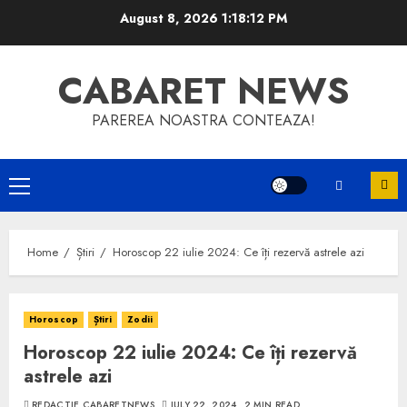
Skip
August 8, 2026
1:18:13 PM
to
content
CABARET NEWS
PAREREA NOASTRA CONTEAZA!
Primary
Menu
Home
Știri
Horoscop 22 iulie 2024: Ce îți rezervă astrele azi
Horoscop
Știri
Zodii
Horoscop 22 iulie 2024: Ce îți rezervă
astrele azi
REDACTIE CABARETNEWS
JULY 22, 2024
2 MIN READ