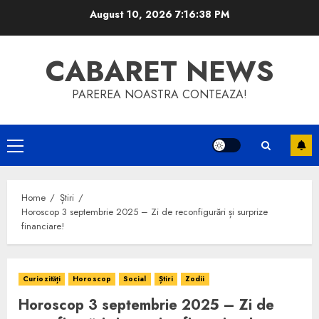
Skip
August 10, 2026
7:16:38 PM
to
content
CABARET NEWS
PAREREA NOASTRA CONTEAZA!
Primary
Menu
Home
Știri
Horoscop 3 septembrie 2025 – Zi de reconfigurări și surprize
financiare!
Curiozități
Horoscop
Social
Știri
Zodii
Horoscop 3 septembrie 2025 – Zi de