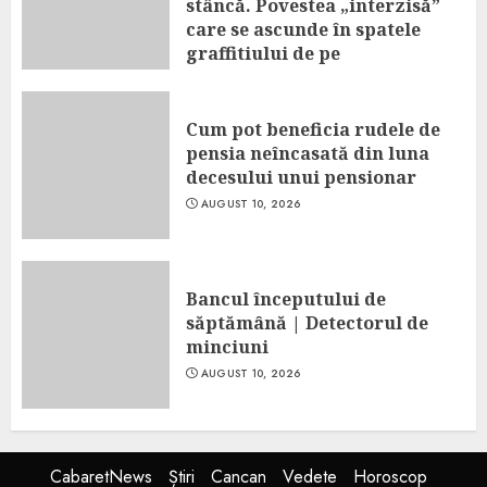
stâncă. Povestea „interzisă”
care se ascunde în spatele
graffitiului de pe
Transfăgărășan
AUGUST 10, 2026
Cum pot beneficia rudele de
pensia neîncasată din luna
decesului unui pensionar
AUGUST 10, 2026
Bancul începutului de
săptămână | Detectorul de
minciuni
AUGUST 10, 2026
CabaretNews
Știri
Cancan
Vedete
Horoscop