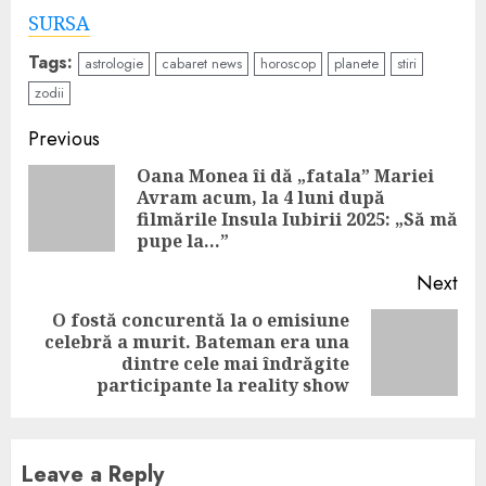
SURSA
Tags:
astrologie
cabaret news
horoscop
planete
stiri
zodii
Continue
Previous
Reading
Oana Monea îi dă „fatala” Mariei
Avram acum, la 4 luni după
Pre
filmările Insula Iubirii 2025: „Să mă
pos
pupe la…”
Next
O fostă concurentă la o emisiune
celebră a murit. Bateman era una
Next
dintre cele mai îndrăgite
post:
participante la reality show
Leave a Reply