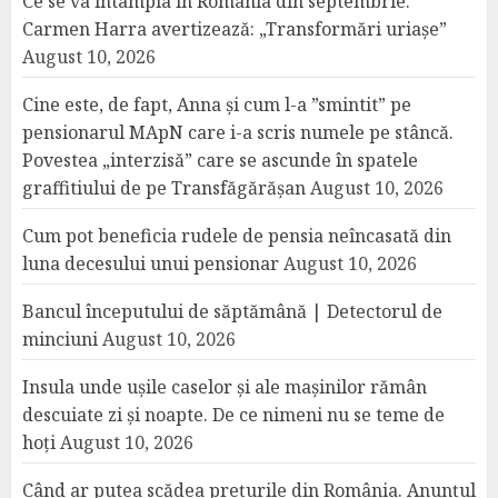
Ce se va întâmpla în România din septembrie.
Carmen Harra avertizează: „Transformări uriașe”
August 10, 2026
Cine este, de fapt, Anna și cum l-a ”smintit” pe
pensionarul MApN care i-a scris numele pe stâncă.
Povestea „interzisă” care se ascunde în spatele
graffitiului de pe Transfăgărășan
August 10, 2026
Cum pot beneficia rudele de pensia neîncasată din
luna decesului unui pensionar
August 10, 2026
Bancul începutului de săptămână | Detectorul de
minciuni
August 10, 2026
Insula unde ușile caselor și ale mașinilor rămân
descuiate zi și noapte. De ce nimeni nu se teme de
hoți
August 10, 2026
Când ar putea scădea prețurile din România. Anunțul