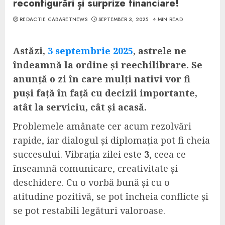
reconfigurări și surprize financiare!
REDACTIE CABARETNEWS
SEPTEMBER 3, 2025
4 MIN READ
Astăzi,
3 septembrie 2025
, astrele ne
îndeamnă la ordine și reechilibrare. Se
anunță o zi în care mulți nativi vor fi
puși față în față cu decizii importante,
atât la serviciu, cât și acasă.
Problemele amânate cer acum rezolvări
rapide, iar dialogul și diplomația pot fi cheia
succesului. Vibrația zilei este
3
, ceea ce
înseamnă comunicare, creativitate și
deschidere. Cu o vorbă bună și cu o
atitudine pozitivă, se pot încheia conflicte și
se pot restabili legături valoroase.