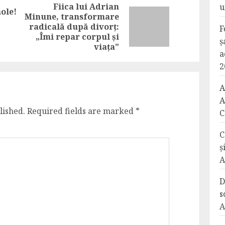
Fiica lui Adrian
u
ole!
Minune, transformare
Previous
Next
radicală după divorț:
F
post:
post:
„Îmi repar corpul și
ș
viața”
a
2
A
A
lished.
Required fields are marked
*
C
C
ș
A
D
s
A