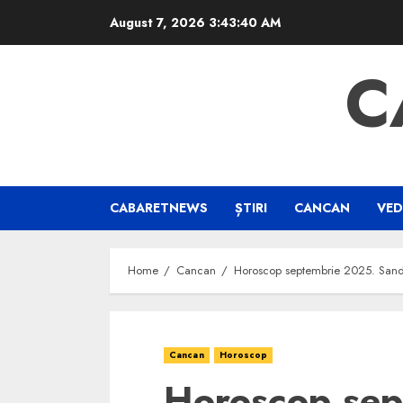
Skip
August 7, 2026
3:43:40 AM
to
content
C
CABARETNEWS
ȘTIRI
CANCAN
VED
Home
Cancan
Horoscop septembrie 2025. Sanda I
Cancan
Horoscop
Horoscop sep