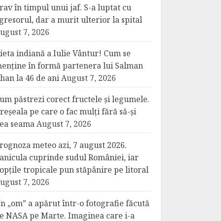
rav în timpul unui jaf. S-a luptat cu
gresorul, dar a murit ulterior la spital
ugust 7, 2026
ieta indiană a Iulie Vântur! Cum se
enține în formă partenera lui Salman
han la 46 de ani
August 7, 2026
um păstrezi corect fructele și legumele.
reșeala pe care o fac mulți fără să-și
ea seama
August 7, 2026
rognoza meteo azi, 7 august 2026.
anicula cuprinde sudul României, iar
opțile tropicale pun stăpânire pe litoral
ugust 7, 2026
n „om” a apărut într-o fotografie făcută
e NASA pe Marte. Imaginea care i-a