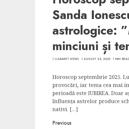
Sanda Ionescu
astrologice: 
minciuni și te
CABARET NEWS
AUGUST 25, 2025
1 MIN REA
Horoscop septembrie 2025. Lu
provocări, iar tema cea mai 
perioadă este IUBIREA. Doar a
Influența astrelor produce sc
nativi. […]
Continue
Previous