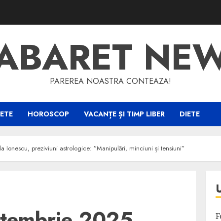
ABARET NE
PAREREA NOASTRA CONTEAZA!
ETE
HOROSCOP
VACANȚE ȘI TIMP LIBER
DIETE
onescu, preziviuni astrologice: ”Manipulări, minciuni și tensiuni”
tembrie 2025.
F