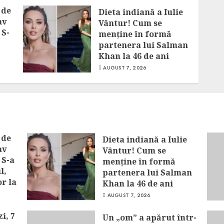
 de
Dieta indiană a Iulie
av
Vântur! Cum se
 S-
menține în formă
partenera lui Salman
Khan la 46 de ani
AUGUST 7, 2026
 de
Dieta indiană a Iulie
av
Vântur! Cum se
 S-a
menține în formă
l,
partenera lui Salman
or la
Khan la 46 de ani
AUGUST 7, 2026
i, 7
Un „om” a apărut într-