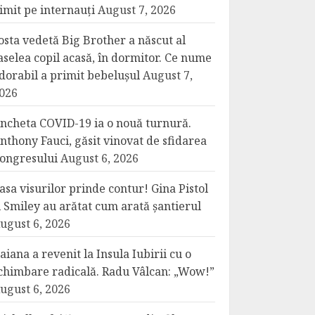
imit pe internauți
August 7, 2026
osta vedetă Big Brother a născut al
aselea copil acasă, în dormitor. Ce nume
dorabil a primit bebelușul
August 7,
026
ncheta COVID-19 ia o nouă turnură.
nthony Fauci, găsit vinovat de sfidarea
ongresului
August 6, 2026
asa visurilor prinde contur! Gina Pistol
i Smiley au arătat cum arată șantierul
ugust 6, 2026
aiana a revenit la Insula Iubirii cu o
chimbare radicală. Radu Vâlcan: „Wow!”
ugust 6, 2026