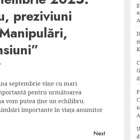
g
, preziviuni
a
A
”Manipulări,
D
m
nsiuni”
K
C
D
G
d
na septembrie vine cu mari
importantă pentru următoarea
P
C
șa vom putea ține un echilibru.
n
himbări importante în viața anumitor
A
U
Next
d