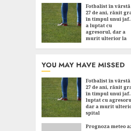
Fotbalist în vârstă
27 de ani, rănit gr
în timpul unui jaf.
a luptat cu
agresorul, dar a
murit ulterior la
spital
AUGUST 7, 2026
YOU MAY HAVE MISSED
Fotbalist în vârstă
27 de ani, rănit gr
în timpul unui jaf.
luptat cu agresoru
dar a murit ulteri
spital
AUGUST 7, 2026
Prognoza meteo az