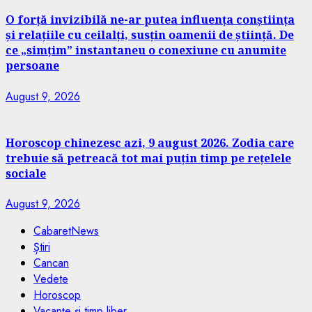
O forță invizibilă ne-ar putea influența conștiința
și relațiile cu ceilalți, susțin oamenii de știință. De
ce „simțim” instantaneu o conexiune cu anumite
persoane
August 9, 2026
Horoscop chinezesc azi, 9 august 2026. Zodia care
trebuie să petreacă tot mai puțin timp pe rețelele
sociale
August 9, 2026
CabaretNews
Știri
Cancan
Vedete
Horoscop
Vacanțe și timp liber