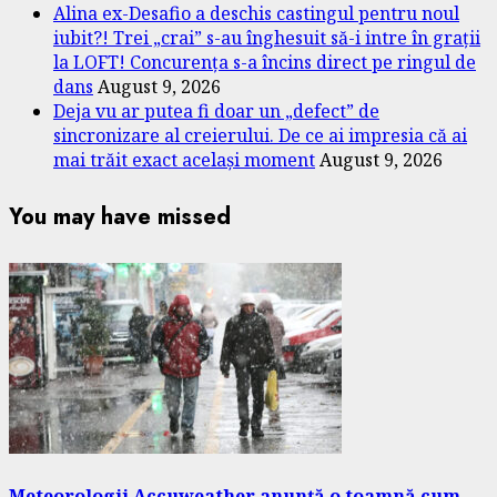
Alina ex-Desafio a deschis castingul pentru noul
iubit?! Trei „crai” s-au înghesuit să-i intre în grații
la LOFT! Concurența s-a încins direct pe ringul de
dans
August 9, 2026
Deja vu ar putea fi doar un „defect” de
sincronizare al creierului. De ce ai impresia că ai
mai trăit exact același moment
August 9, 2026
You may have missed
Meteorologii Accuweather anunță o toamnă cum