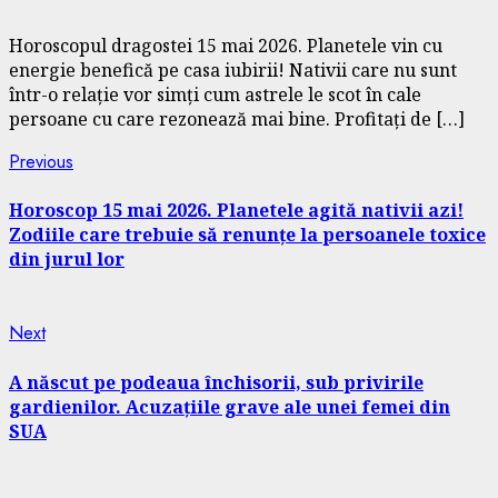
Horoscopul dragostei 15 mai 2026. Planetele vin cu
energie benefică pe casa iubirii! Nativii care nu sunt
într-o relație vor simți cum astrele le scot în cale
persoane cu care rezonează mai bine. Profitați de […]
Continue
Previous
Previous
post:
Reading
Horoscop 15 mai 2026. Planetele agită nativii azi!
Zodiile care trebuie să renunțe la persoanele toxice
din jurul lor
Next
Next
post:
A născut pe podeaua închisorii, sub privirile
gardienilor. Acuzațiile grave ale unei femei din
SUA