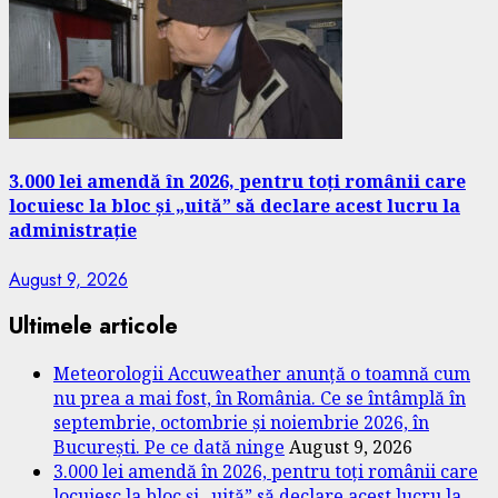
3.000 lei amendă în 2026, pentru toți românii care
locuiesc la bloc și „uită” să declare acest lucru la
administrație
August 9, 2026
Ultimele articole
Meteorologii Accuweather anunță o toamnă cum
nu prea a mai fost, în România. Ce se întâmplă în
septembrie, octombrie și noiembrie 2026, în
București. Pe ce dată ninge
August 9, 2026
3.000 lei amendă în 2026, pentru toți românii care
locuiesc la bloc și „uită” să declare acest lucru la