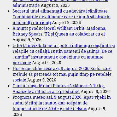
administrație
August 9, 2026
Secretul unei alimentații cu adevărat sănătoase.
Combinațiile de alimente care te ajută să absorbi
mai mulți nutrienți
August 9, 2026
A murit producătorul William Orbit. Madonna,
Britney Spears, U2 și Queen au colaborat cu el
August 9, 2026
O forță invizibilă ne-ar putea influența conștiința și
relațiile cu ceilalți, susțin oamenii de știință. De ce
„simțim” instantaneu o conexiune cu anumite
persoane
August 9, 2026
Horoscop chinezesc azi, 9 august 2026. Zodia care
trebuie să petreacă tot mai puțin timp pe rețelele
sociale
August 9, 2026
Cum a reușit Mihail Pautov să slăbească 10 kg.
Analizele arătau că are prediabet
August 9, 2026
Prognoza meteo azi, 9 august 2026. Apar vijelii în
sudul țării și la munte, dar scăpăm de
temperaturile de 40 de grade Celsius
August 9,
2026