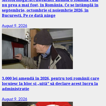
nu prea a mai fost, în România. Ce se întâmplă în
septembrie, octombrie și noiembrie 2026, în
București. Pe ce dată ninge
August 9, 2026
3.000 lei amendă în 2026, pentru toți românii care
locuiesc la bloc și „uită” să declare acest lucru la
administrație
August 9, 2026