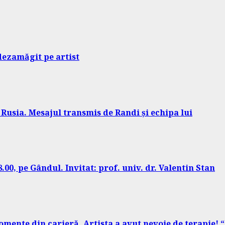
 dezamăgit pe artist
 Rusia. Mesajul transmis de Randi și echipa lui
00, pe Gândul. Invitat: prof. univ. dr. Valentin Stan
omente din carieră. Artista a avut nevoie de terapie! “