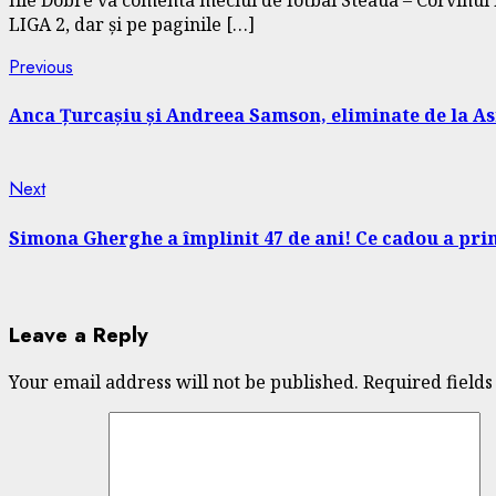
LIGA 2, dar și pe paginile […]
Continue
Previous
Previous
post:
Reading
Anca Țurcașiu și Andreea Samson, eliminate de la Asi
Next
Next
post:
Simona Gherghe a împlinit 47 de ani! Ce cadou a primi
Leave a Reply
Your email address will not be published.
Required field