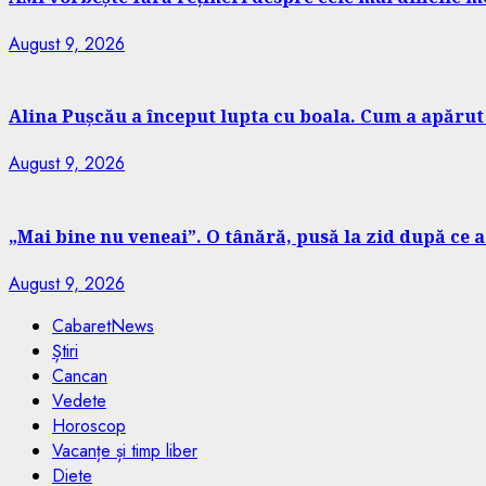
August 9, 2026
Alina Pușcău a început lupta cu boala. Cum a apăru
August 9, 2026
„Mai bine nu veneai”. O tânără, pusă la zid după ce a 
August 9, 2026
CabaretNews
Știri
Cancan
Vedete
Horoscop
Vacanțe și timp liber
Diete