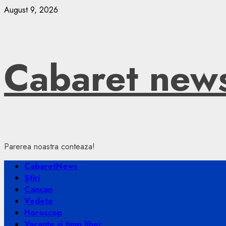
Skip
August 9, 2026
to
content
Cabaret new
Parerea noastra conteaza!
Primary
CabaretNews
Menu
Știri
Cancan
Vedete
Horoscop
Vacanțe și timp liber