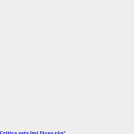
Critica asta îmi făcea rău”