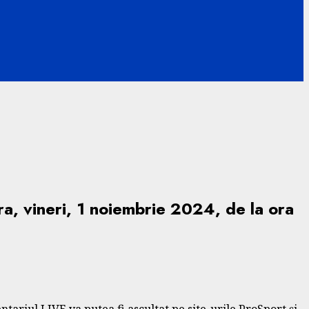
, vineri, 1 noiembrie 2024, de la ora
ariul LIVE va putea fi ascultat pe site-urile ProSport și