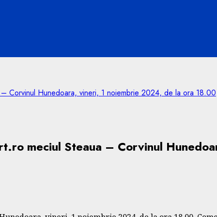
– Corvinul Hunedoara, vineri, 1 noiembrie 2024, de la ora 18.00
t.ro meciul Steaua – Corvinul Hunedoara
unedoara, vineri, 1 noiembrie 2024, de la ora 18.00. Coment