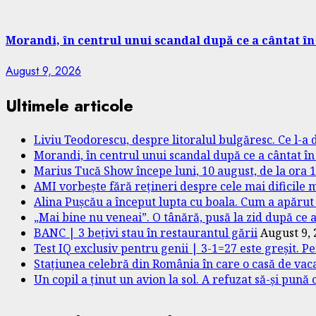
Morandi, în centrul unui scandal după ce a cântat în
August 9, 2026
Ultimele articole
Liviu Teodorescu, despre litoralul bulgăresc. Ce l-a 
Morandi, în centrul unui scandal după ce a cântat în
Marius Tucă Show începe luni, 10 august, de la ora 18.
AMI vorbește fără rețineri despre cele mai dificile m
Alina Pușcău a început lupta cu boala. Cum a apăru
„Mai bine nu veneai”. O tânără, pusă la zid după ce a 
BANC | 3 bețivi stau în restaurantul gării
August 9,
Test IQ exclusiv pentru genii | 3-1=27 este greșit. P
Stațiunea celebră din România în care o casă de vac
Un copil a ținut un avion la sol. A refuzat să-și pună 