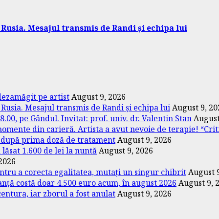
 Rusia. Mesajul transmis de Randi și echipa lui
dezamăgit pe artist
August 9, 2026
 Rusia. Mesajul transmis de Randi și echipa lui
August 9, 20
00, pe Gândul. Invitat: prof. univ. dr. Valentin Stan
August
omente din carieră. Artista a avut nevoie de terapie! “Crit
t după prima doză de tratament
August 9, 2026
lăsat 1.600 de lei la nuntă
August 9, 2026
 2026
entru a corecta egalitatea, mutați un singur chibrit
August 
anță costă doar 4.500 euro acum, în august 2026
August 9, 
centura, iar zborul a fost anulat
August 9, 2026