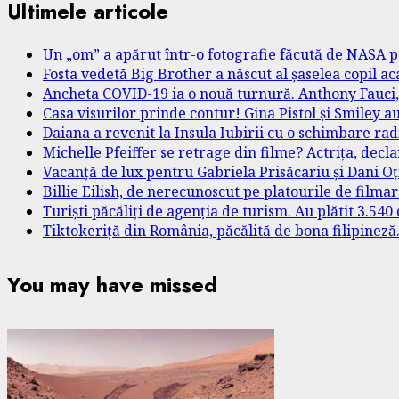
Ultimele articole
Un „om” a apărut într-o fotografie făcută de NASA p
Fosta vedetă Big Brother a născut al șaselea copil a
Ancheta COVID-19 ia o nouă turnură. Anthony Fauci, 
Casa visurilor prinde contur! Gina Pistol și Smiley a
Daiana a revenit la Insula Iubirii cu o schimbare ra
Michelle Pfeiffer se retrage din filme? Actrița, decl
Vacanță de lux pentru Gabriela Prisăcariu și Dani Oți
Billie Eilish, de nerecunoscut pe platourile de film
Turiști păcăliți de agenția de turism. Au plătit 3.54
Tiktokeriță din România, păcălită de bona filipineză
You may have missed