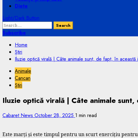
Diete
Light/Dark Button
Search
for:
Subscribe
Home
Știri
Iluzie optică virală | Câte animale sunt, de fapt, în aceast
Animale
Cancan
Știri
Iluzie optică virală | Câte animale sunt
Cabaret News
October 28, 2025
1 min read
Este marți și este timpul pentru un scurt exercițiu pentru 