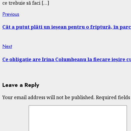
ce trebuie să faci […]
Continue
Previous
Previous
post:
Reading
Cât a putut plăti un ieșean pentru o friptură, în parcu
Next
Next
post:
Ce obligație are Irina Columbeanu la fiecare ieșire cu 
Leave a Reply
Your email address will not be published.
Required field