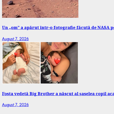
Un „om” a apărut într-o fotografie făcută de NASA pe
August 7, 2026
Fosta vedetă Big Brother a născut al șaselea copil a
August 7, 2026