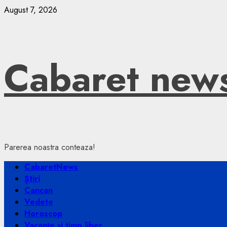
Skip
August 7, 2026
to
content
Cabaret new
Parerea noastra conteaza!
Primary
CabaretNews
Menu
Știri
Cancan
Vedete
Horoscop
Vacanțe și timp liber