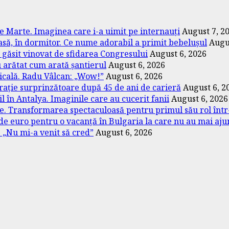
e Marte. Imaginea care i-a uimit pe internauți
August 7, 2
casă, în dormitor. Ce nume adorabil a primit bebelușul
Augu
găsit vinovat de sfidarea Congresului
August 6, 2026
u arătat cum arată șantierul
August 6, 2026
dicală. Radu Vâlcan: „Wow!”
August 6, 2026
arație surprinzătoare după 45 de ani de carieră
August 6, 2
l în Antalya. Imaginile care au cucerit fanii
August 6, 2026
are. Transformarea spectaculoasă pentru primul său rol într
0 de euro pentru o vacanță în Bulgaria la care nu au mai aju
. „Nu mi-a venit să cred”
August 6, 2026