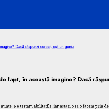
ă imagine? Dacă răspunzi corect, ești un geniu
, de fapt, în această imagine? Dacă răspu
minte. Ne testăm abilitățile, iar astăzi o să o facem prin de