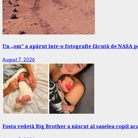
Un „om” a apărut într-o fotografie făcută de NASA pe
August 7, 2026
Fosta vedetă Big Brother a născut al șaselea copil a