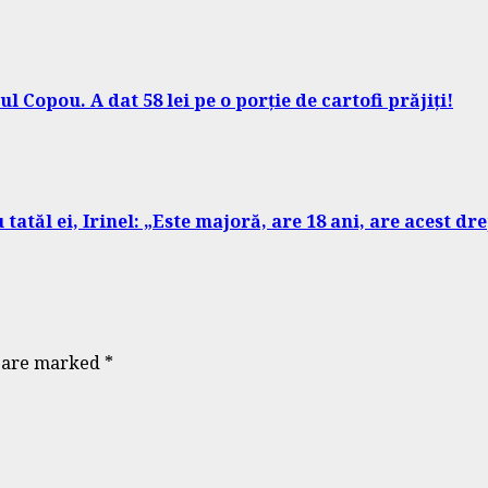
l Copou. A dat 58 lei pe o porție de cartofi prăjiți!
tatăl ei, Irinel: „Este majoră, are 18 ani, are acest dr
s are marked
*