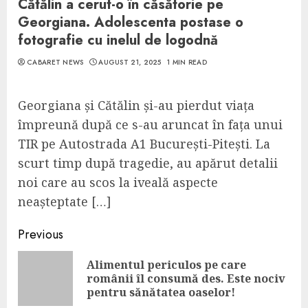
Cătălin a cerut-o în căsătorie pe
Georgiana. Adolescenta postase o
fotografie cu inelul de logodnă
CABARET NEWS
AUGUST 21, 2025
1 MIN READ
Georgiana și Cătălin și-au pierdut viața
împreună după ce s-au aruncat în fața unui
TIR pe Autostrada A1 București-Pitești. La
scurt timp după tragedie, au apărut detalii
noi care au scos la iveală aspecte
neașteptate […]
Continue
Previous
Reading
Alimentul periculos pe care
Pre
românii îl consumă des. Este nociv
pos
pentru sănătatea oaselor!