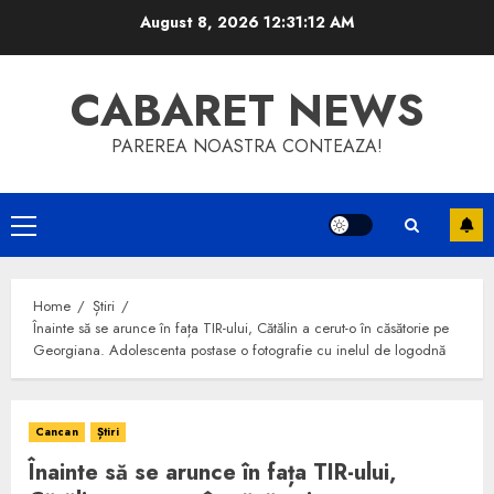
Skip
August 8, 2026
12:31:13 AM
to
content
CABARET NEWS
PAREREA NOASTRA CONTEAZA!
Primary
Menu
Home
Știri
Înainte să se arunce în fața TIR-ului, Cătălin a cerut-o în căsătorie pe
Georgiana. Adolescenta postase o fotografie cu inelul de logodnă
Cancan
Știri
Înainte să se arunce în fața TIR-ului,