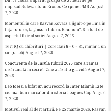
Din ce cauză a apărut groapa de 3 metri de pe
mijlocul Bulevardului Eroilor. Ce spune PMB
August
7, 2026
Momentul în care Răzvan Kovacs a jignit-o pe Ema în
fața tuturor, la „Insula Iubirii: Reuniuni”. S-a luat de
aspectul fizic al soției
August 7, 2026
Test IQ cu chibrituri | Corectați 6 – 0 = 81, mutând un
singur băț
August 7, 2026
Concurenta de la Insula Iubirii 2025 care a rămas
însărcinată în secret. Cine a lăsat-o gravidă
August 7,
2026
Leo Messi a bifat un nou record la Inter Miami! Este
cel mai bun marcator din istoria Leagues Cup
August
7, 2026
Motivul real al despărțirii. Pe 25 martie 2026, Răzvan