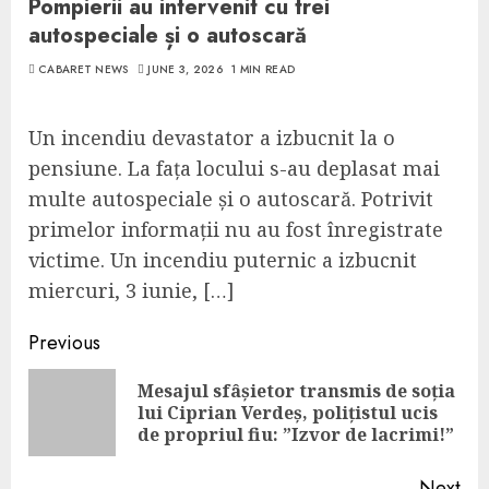
Pompierii au intervenit cu trei
autospeciale și o autoscară
CABARET NEWS
JUNE 3, 2026
1 MIN READ
Un incendiu devastator a izbucnit la o
pensiune. La fața locului s-au deplasat mai
multe autospeciale și o autoscară. Potrivit
primelor informații nu au fost înregistrate
victime. Un incendiu puternic a izbucnit
miercuri, 3 iunie, […]
Continue
Previous
Reading
Mesajul sfâșietor transmis de soția
Pre
lui Ciprian Verdeș, polițistul ucis
pos
de propriul fiu: ”Izvor de lacrimi!”
Next