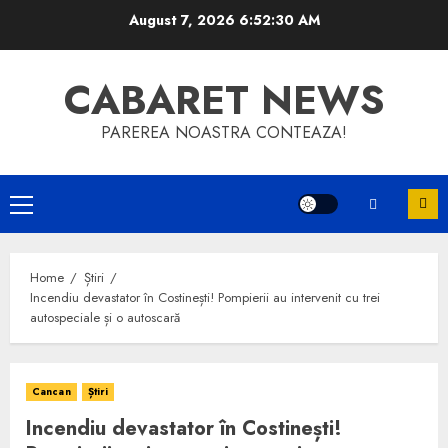
Skip
August 7, 2026
6:52:30 AM
to
content
CABARET NEWS
PAREREA NOASTRA CONTEAZA!
Primary
Menu
Home
Știri
Incendiu devastator în Costinești! Pompierii au intervenit cu trei
autospeciale și o autoscară
Cancan
Știri
Incendiu devastator în Costinești!