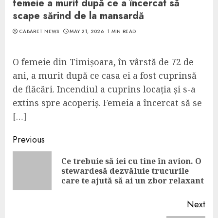
femeie a murit după ce a încercat să
scape sărind de la mansardă
CABARET NEWS
MAY 21, 2026
1 MIN READ
O femeie din Timișoara, în vârstă de 72 de
ani, a murit după ce casa ei a fost cuprinsă
de flăcări. Incendiul a cuprins locația și s-a
extins spre acoperiș. Femeia a încercat să se
[…]
Continue
Previous
Reading
Ce trebuie să iei cu tine în avion. O
Pre
stewardesă dezvăluie trucurile
pos
care te ajută să ai un zbor relaxant
Next