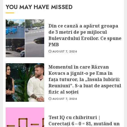
YOU MAY HAVE MISSED
Din ce cauză a apărut groapa
de 3 metri de pe mijlocul
Bulevardului Eroilor. Ce spune
PMB
AUGUST 7, 2026
Momentul în care Răzvan
Kovacs a jignit-o pe Ema în
fața tuturor, la „Insula Iubirii:
Reuniuni”. S-a luat de aspectul
fizic al soției
AUGUST 7, 2026
Test IQ cu chibrituri |
Corectați 6 – 0 = 81, mutând un