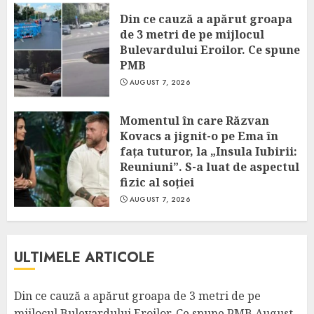
Din ce cauză a apărut groapa
de 3 metri de pe mijlocul
Bulevardului Eroilor. Ce spune
PMB
AUGUST 7, 2026
Momentul în care Răzvan
Kovacs a jignit-o pe Ema în
fața tuturor, la „Insula Iubirii:
Reuniuni”. S-a luat de aspectul
fizic al soției
AUGUST 7, 2026
ULTIMELE ARTICOLE
Din ce cauză a apărut groapa de 3 metri de pe
mijlocul Bulevardului Eroilor. Ce spune PMB
August