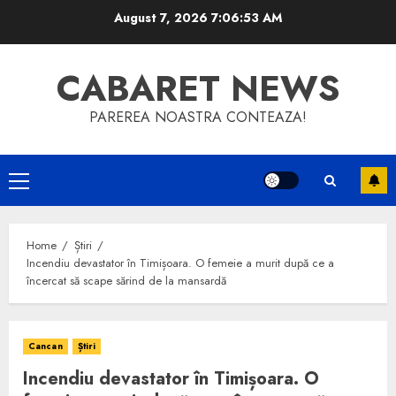
Skip
August 7, 2026
7:06:53 AM
to
content
CABARET NEWS
PAREREA NOASTRA CONTEAZA!
Primary
Menu
Home
Știri
Incendiu devastator în Timișoara. O femeie a murit după ce a
încercat să scape sărind de la mansardă
Cancan
Știri
Incendiu devastator în Timișoara. O