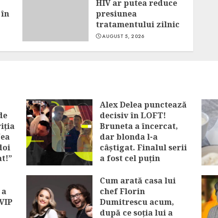
HIV ar putea reduce
 în
presiunea
tratamentului zilnic
AUGUST 5, 2026
Alex Delea punctează
de
decisiv în LOFT!
iția
Bruneta a încercat,
Nea
dar blonda l-a
doi
câștigat. Finalul serii
at!”
a fost cel puțin
interesant
Cum arată casa lui
AUGUST 6, 2026
 a
chef Florin
 VIP
Dumitrescu acum,
după ce soția lui a