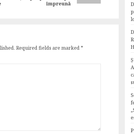
post:
e
împreună
D
p
l
D
R
H
lished.
Required fields are marked
*
Ș
A
c
s
S
f
„
e
P