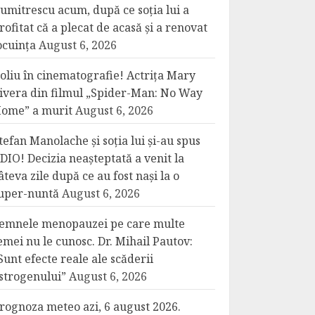
umitrescu acum, după ce soția lui a
rofitat că a plecat de acasă și a renovat
ocuința
August 6, 2026
oliu în cinematografie! Actrița Mary
ivera din filmul „Spider-Man: No Way
ome” a murit
August 6, 2026
tefan Manolache și soția lui și-au spus
DIO! Decizia neașteptată a venit la
âteva zile după ce au fost nași la o
uper-nuntă
August 6, 2026
emnele menopauzei pe care multe
emei nu le cunosc. Dr. Mihail Pautov:
Sunt efecte reale ale scăderii
strogenului”
August 6, 2026
rognoza meteo azi, 6 august 2026.