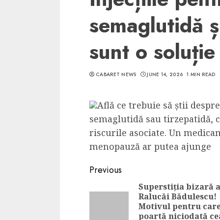
semaglutidă ș
sunt o soluți
CABARET NEWS
JUNE 14, 2026
1 MIN READ
Află ce trebuie să știi despre
semaglutidă sau tirzepatidă, 
riscurile asociate. Un medic
menopauză ar putea ajunge
Continue
Previous
Reading
Superstiția bizară 
Ralucăi Bădulescu!
Motivul pentru car
poartă niciodată ce