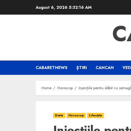
Skip
August 6, 2026
5:32:17 AM
to
content
C
CABARETNEWS
ȘTIRI
CANCAN
VED
Home
Horoscop
Injecțiile pentru slăbit cu semag
Diete
Horoscop
Lifestyle
Injecțiile pent