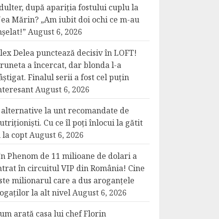
dulter, după apariția fostului cuplu la
ea Mărin? „Am iubit doi ochi ce m-au
nșelat!”
August 6, 2026
lex Delea punctează decisiv în LOFT!
runeta a încercat, dar blonda l-a
âștigat. Finalul serii a fost cel puțin
nteresant
August 6, 2026
 alternative la unt recomandate de
utriționiști. Cu ce îl poți înlocui la gătit
i la copt
August 6, 2026
n Phenom de 11 milioane de dolari a
ntrat în circuitul VIP din România! Cine
ste milionarul care a dus aroganțele
ogaților la alt nivel
August 6, 2026
um arată casa lui chef Florin