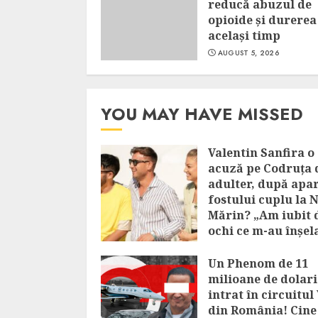
reducă abuzul de
opioide și durerea
același timp
AUGUST 5, 2026
YOU MAY HAVE MISSED
Valentin Sanfira o
acuză pe Codruța 
adulter, după apar
fostului cuplu la 
Mărin? „Am iubit 
ochi ce m-au înșel
AUGUST 6, 2026
Un Phenom de 11
milioane de dolari
intrat în circuitul
din România! Cine