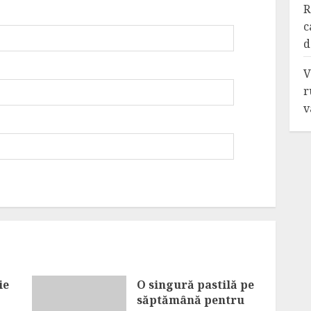
R
c
d
V
r
v
ie
O singură pastilă pe
săptămână pentru