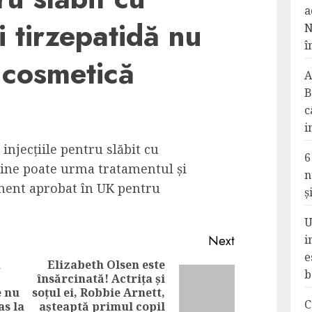
a
i tirzepatidă nu
N
î
e cosmetică
A
B
c
i
 injecțiile pentru slăbit cu
6
cine poate urma tratamentul și
n
ament aprobat în UK pentru
ș
U
Next
i
e
a
Elizabeth Olsen este
b
însărcinată! Actrița și
Next
e nu
soțul ei, Robbie Arnett,
Previous
C
post:
as la
așteaptă primul copil