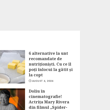
6 alternative la unt
recomandate de
nutriționiști. Cu ce îl
poți înlocui la gătit și
la copt
AUGUST 6, 2026
Doliu în
cinematografie!
Actrița Mary Rivera
din filmul „Spider-