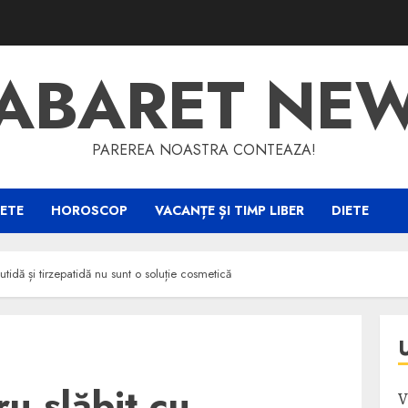
ABARET NE
PAREREA NOASTRA CONTEAZA!
ETE
HOROSCOP
VACANȚE ȘI TIMP LIBER
DIETE
lutidă și tirzepatidă nu sunt o soluție cosmetică
ru slăbit cu
V