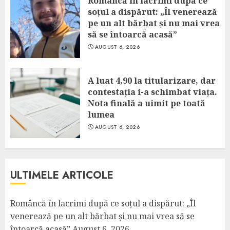
Româncă în lacrimi după ce
soțul a dispărut: „Îl venerează
pe un alt bărbat și nu mai vrea
să se întoarcă acasă”
AUGUST 6, 2026
A luat 4,90 la titularizare, dar
contestația i-a schimbat viața.
Nota finală a uimit pe toată
lumea
AUGUST 6, 2026
ULTIMELE ARTICOLE
Româncă în lacrimi după ce soțul a dispărut: „Îl
venerează pe un alt bărbat și nu mai vrea să se
întoarcă acasă”
August 6, 2026