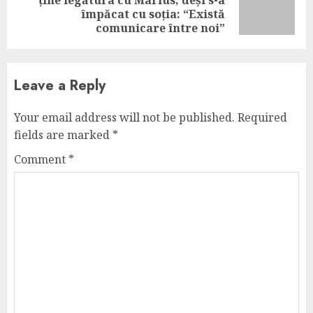
ține legătura cu Marius, deși s-a
Next
împăcat cu soția: “Există
post:
comunicare între noi”
Leave a Reply
Your email address will not be published.
Required
fields are marked
*
Comment
*