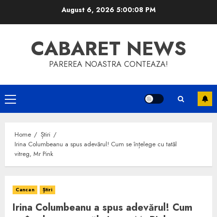
Skip
August 6, 2026
5:00:09 PM
to
content
CABARET NEWS
PAREREA NOASTRA CONTEAZA!
Primary
Menu
Home
Știri
Irina Columbeanu a spus adevărul! Cum se înțelege cu tatăl
vitreg, Mr Pink
Cancan
Știri
Irina Columbeanu a spus adevărul! Cum