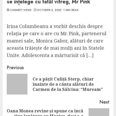
se înțelege cu tatăl vitreg, Mr Pink
CABARET NEWS
OCTOBER 3, 2025
1 MIN READ
Irina Columbeanu a vorbit deschis despre
relația pe care o are cu Mr. Pink, partenerul
mamei sale, Monica Gabor, alături de care
aceasta trăiește de mai mulți ani în Statele
Unite. Adolescenta a mărturisit că […]
Continue
Previous
Reading
Ce a pățit Culiță Sterp, chiar
Pre
înainte de a cânta alături de
pos
Carmen de la Sălciua: “Muream”
Next
Oana Monea revine și spune ca încă