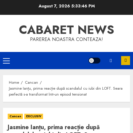
Skip
August 7, 2026
5:33:47 PM
to
content
CABARET NEWS
PAREREA NOASTRA CONTEAZA!
Primary
Menu
Home
Cancan
Jasmine Ianțu, prima reacție după scandalul cu iubi din LOFT. Seara
perfectă s-a transformat într-un episod tensionat
Cancan
EXCLUSIV
Jasmine Ianțu, prima reacție după