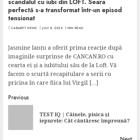
scandalul cu iubi din LOFT. Seara
perfectă s-a transformat într-un episod
tensionat
CABARET NEWS
JULY 8, 2026
1 MIN READ
Jasmine Ianțu a oferit prima reacție după
imaginile surprinse de CANCAN.RO cu
cearta ei și a iubitului său de la Loft. Vă
facem o scurtă recapitulare a serii cu
pricina în care fiica lui Virgil […]
Continue
Previous
Reading
TEST IQ | Câinele, pisica și
Pre
iepurele: Cât cântăresc împreună?
pos
Next