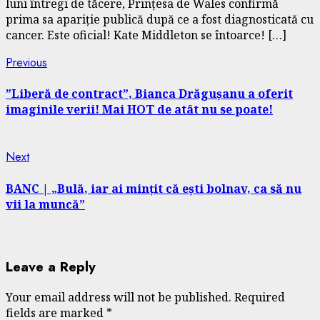
luni întregi de tăcere, Prințesa de Wales confirmă
prima sa apariție publică după ce a fost diagnosticată cu
cancer. Este oficial! Kate Middleton se întoarce! […]
Continue
Previous
Previous
post:
Reading
”Liberă de contract”, Bianca Drăgușanu a oferit
imaginile verii! Mai HOT de atât nu se poate!
Next
Next
post:
BANC | „Bulă, iar ai mințit că ești bolnav, ca să nu
vii la muncă”
Leave a Reply
Your email address will not be published.
Required
fields are marked
*