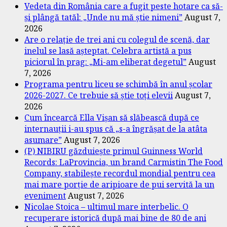
Vedeta din România care a fugit peste hotare ca să-
și plângă tatăl: „Unde nu mă știe nimeni”
August 7,
2026
Are o relație de trei ani cu colegul de scenă, dar
inelul se lasă așteptat. Celebra artistă a pus
piciorul în prag: „Mi-am eliberat degetul”
August
7, 2026
Programa pentru liceu se schimbă în anul școlar
2026-2027. Ce trebuie să știe toți elevii
August 7,
2026
Cum încearcă Ella Vișan să slăbească după ce
internauții i-au spus că „s-a îngrășat de la atâta
asumare”
August 7, 2026
(P) NIBIRU găzduiește primul Guinness World
Records: LaProvincia, un brand Carmistin The Food
Company, stabilește recordul mondial pentru cea
mai mare porție de aripioare de pui servită la un
eveniment
August 7, 2026
Nicolae Stoica – ultimul mare interbelic. O
recuperare istorică după mai bine de 80 de ani