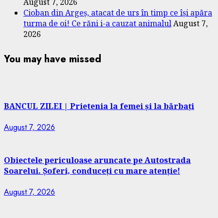
August 7, 2026
Cioban din Argeș, atacat de urs în timp ce își apăra
turma de oi! Ce răni i-a cauzat animalul
August 7,
2026
You may have missed
BANCUL ZILEI | Prietenia la femei și la bărbați
August 7, 2026
Obiectele periculoase aruncate pe Autostrada
Soarelui. Șoferi, conduceți cu mare atenție!
August 7, 2026