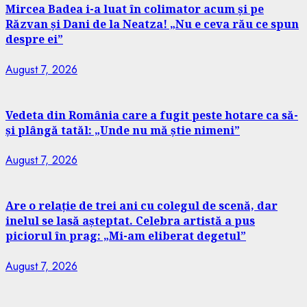
Mircea Badea i-a luat în colimator acum și pe
Răzvan și Dani de la Neatza! „Nu e ceva rău ce spun
despre ei”
August 7, 2026
Vedeta din România care a fugit peste hotare ca să-
și plângă tatăl: „Unde nu mă știe nimeni”
August 7, 2026
Are o relație de trei ani cu colegul de scenă, dar
inelul se lasă așteptat. Celebra artistă a pus
piciorul în prag: „Mi-am eliberat degetul”
August 7, 2026