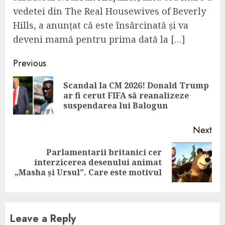
vedetei din The Real Housewives of Beverly
Hills, a anunțat că este însărcinată și va
deveni mamă pentru prima dată la […]
Continue
Previous
Reading
Scandal la CM 2026! Donald Trump
Pre
ar fi cerut FIFA să reanalizeze
pos
suspendarea lui Balogun
Next
Parlamentarii britanici cer
Next
interzicerea desenului animat
post:
„Masha și Ursul”. Care este motivul
Leave a Reply