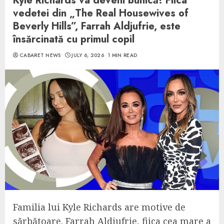
Kyle Richards va deveni bunică! Fiica
vedetei din „The Real Housewives of
Beverly Hills”, Farrah Aldjufrie, este
însărcinată cu primul copil
CABARET NEWS
JULY 6, 2026
1 MIN READ
Familia lui Kyle Richards are motive de
sărbătoare. Farrah Aldjufrie, fiica cea mare a