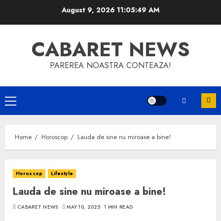
Skip
August 9, 2026
11:05:49 AM
to
content
CABARET NEWS
PAREREA NOASTRA CONTEAZA!
Primary
Menu
Home
Horoscop
Lauda de sine nu miroase a bine!
Horoscop
Lifestyle
Lauda de sine nu miroase a bine!
CABARET NEWS
MAY 10, 2025
1 MIN READ