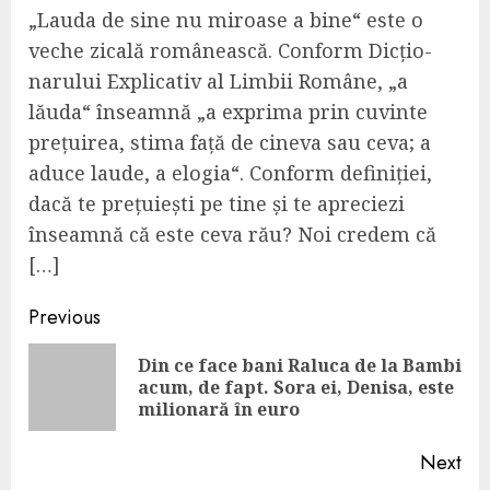
„Lauda de sine nu miroase a bine“ este o
veche zicală ro­mâ­nească. Conform Dicți­o­
narului Explicativ al Limbii Române, „a
lăuda“ înseamnă „a exprima prin cuvinte
prețuirea, stima față de cineva sau ceva; a
aduce laude, a elogia“. Conform definiției,
dacă te pre­țu­iești pe tine și te apreciezi
înseam­nă că este ceva rău? Noi credem că
[…]
Continue
Previous
Reading
Din ce face bani Raluca de la Bambi
Pre
acum, de fapt. Sora ei, Denisa, este
pos
milionară în euro
Next