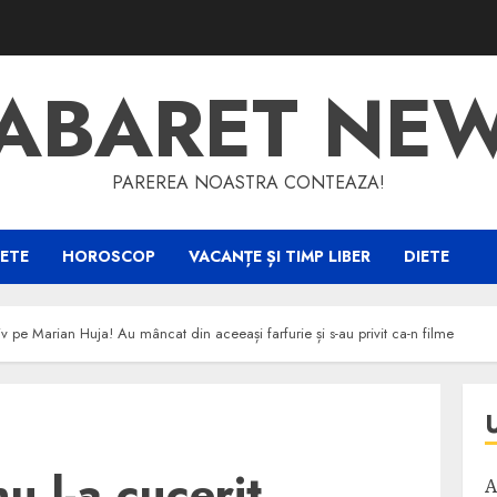
ABARET NE
PAREREA NOASTRA CONTEAZA!
ETE
HOROSCOP
VACANȚE ȘI TIMP LIBER
DIETE
iv pe Marian Huja! Au mâncat din aceeași farfurie și s-au privit ca-n filme
u l-a cucerit
A