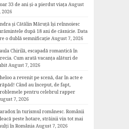
oar 33 de ani și-a pierdut viața
August
, 2026
ndra și Cătălin Măruță își reînnoiesc
urămintele după 18 ani de căsnicie. Data
re o dublă semnificație
August 7, 2026
aula Chirilă, escapadă romantică în
recia. Cum arată vacanța alături de
ubit
August 7, 2026
heloo a revenit pe scenă, dar în acte e
răpăd! Când au început, de fapt,
roblemele pentru celebrul rapper
ugust 7, 2026
aradox în turismul românesc. Românii
leacă peste hotare, străinii vin tot mai
ulți în România
August 7, 2026