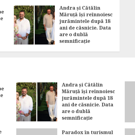
Andra și Cătălin
pe
Măruță își reînnoiesc
de
jurămintele după 18
ani de căsnicie. Data
are o dublă
semnificație
AUGUST 7, 2026
Andra și Cătălin
pe
Măruță își reînnoiesc
de
jurămintele după 18
ani de căsnicie. Data
are o dublă
semnificație
AUGUST 7, 2026
e
Paradox în turismul