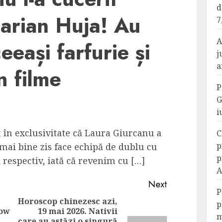
d
Marian Huja! Au
7
A
eași farfurie și
j
a
n filme
P
G
i
în exclusivitate că Laura Giurcanu a
C
p
mai bine zis face echipă de dublu cu
p
 respectiv, iată că revenim cu […]
A
Next
P
Horoscop chinezesc azi,
p
now
19 mai 2026. Nativii
Previous
m
care au astăzi o singură