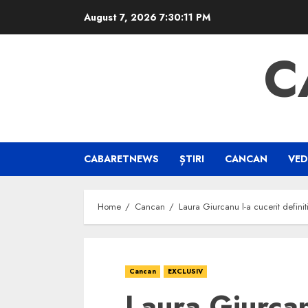
Skip
August 7, 2026
7:30:11 PM
to
content
C
CABARETNEWS
ȘTIRI
CANCAN
VED
Home
Cancan
Laura Giurcanu l-a cucerit definit
Cancan
EXCLUSIV
Laura Giurcan