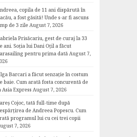
ndreea, copila de 11 ani dispărută în
acău, a fost găsită! Unde s-ar fi ascuns
imp de 3 zile
August 7, 2026
abriela Prisăcariu, gest de curaj la 33
e ani. Soția lui Dani Oțil a făcut
arasailing pentru prima dată
August 7,
026
lga Barcari a făcut senzație în costum
e baie. Cum arată fosta concurentă de
a Asia Express
August 7, 2026
areș Cojoc, tată full-time după
espărțirea de Andreea Popescu. Cum
rată programul lui cu cei trei copii
ugust 7, 2026