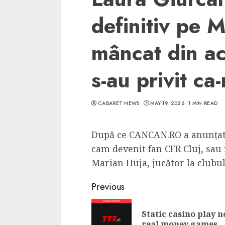
definitiv pe 
mâncat din ace
s-au privit ca-
CABARET NEWS
MAY 19, 2026
1 MIN READ
După ce CANCAN.RO a anunțat 
cam devenit fan CFR Cluj, sau 
Marian Huja, jucător la clubul
Continue
Previous
Reading
Static casino play 
real money games