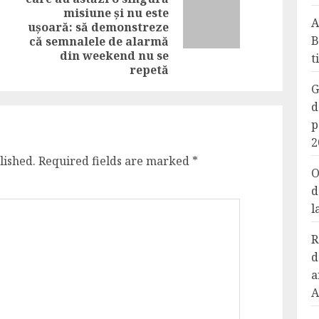
post:
misiune și nu este
Next
A
ușoară: să demonstreze
post:
B
că semnalele de alarmă
din weekend nu se
t
repetă
G
d
p
2
lished.
Required fields are marked
*
O
d
l
R
d
a
A