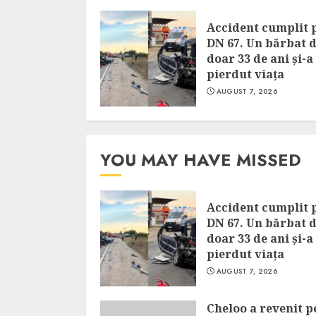
Accident cumplit 
DN 67. Un bărbat 
doar 33 de ani și-a
pierdut viața
AUGUST 7, 2026
YOU MAY HAVE MISSED
Accident cumplit 
DN 67. Un bărbat 
doar 33 de ani și-a
pierdut viața
AUGUST 7, 2026
Cheloo a revenit p