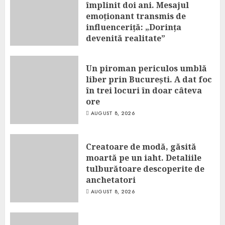
împlinit doi ani. Mesajul
emoționant transmis de
influenceriță: „Dorința
devenită realitate”
AUGUST 8, 2026
Un piroman periculos umblă
liber prin București. A dat foc
în trei locuri în doar câteva
ore
AUGUST 8, 2026
Creatoare de modă, găsită
moartă pe un iaht. Detaliile
tulburătoare descoperite de
anchetatori
AUGUST 8, 2026