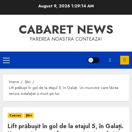
Skip
August 9, 2026
1:29:14 AM
to
content
CABARET NEWS
PAREREA NOASTRA CONTEAZA!
Primary
Menu
Home
Știri
Lift prăbușit în gol de la etajul 5, în Galați. Un muncitor care făcea
revizia instalației a murit pe loc
Cancan
Știri
Lift prăbușit în gol de la etajul 5, în Galați.