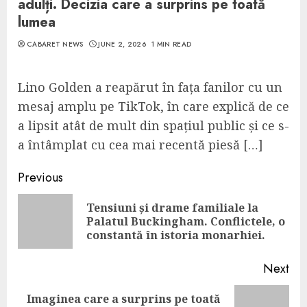
adulți. Decizia care a surprins pe toată
lumea
CABARET NEWS
JUNE 2, 2026
1 MIN READ
Lino Golden a reapărut în fața fanilor cu un
mesaj amplu pe TikTok, în care explică de ce
a lipsit atât de mult din spațiul public și ce s-
a întâmplat cu cea mai recentă piesă […]
Continue
Previous
Reading
Tensiuni și drame familiale la
Pre
Palatul Buckingham. Conflictele, o
pos
constantă în istoria monarhiei.
Next
Imaginea care a surprins pe toată