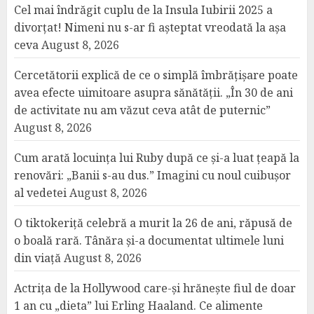
Cel mai îndrăgit cuplu de la Insula Iubirii 2025 a
divorțat! Nimeni nu s-ar fi așteptat vreodată la așa
ceva
August 8, 2026
Cercetătorii explică de ce o simplă îmbrățișare poate
avea efecte uimitoare asupra sănătății. „În 30 de ani
de activitate nu am văzut ceva atât de puternic”
August 8, 2026
Cum arată locuința lui Ruby după ce și-a luat țeapă la
renovări: „Banii s-au dus.” Imagini cu noul cuibușor
al vedetei
August 8, 2026
O tiktokeriță celebră a murit la 26 de ani, răpusă de
o boală rară. Tânăra și-a documentat ultimele luni
din viață
August 8, 2026
Actrița de la Hollywood care-și hrănește fiul de doar
1 an cu „dieta” lui Erling Haaland. Ce alimente