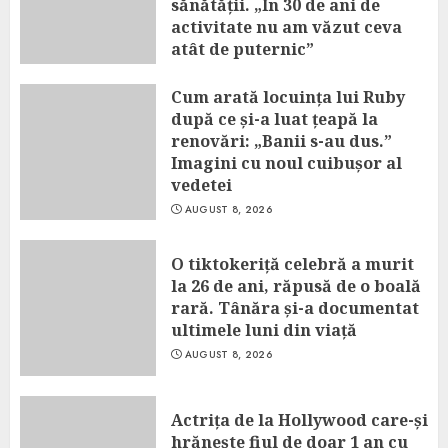
sănătății. „În 30 de ani de
activitate nu am văzut ceva
atât de puternic”
AUGUST 8, 2026
Cum arată locuința lui Ruby
după ce și-a luat țeapă la
renovări: „Banii s-au dus.”
Imagini cu noul cuibușor al
vedetei
AUGUST 8, 2026
O tiktokeriță celebră a murit
la 26 de ani, răpusă de o boală
rară. Tânăra și-a documentat
ultimele luni din viață
AUGUST 8, 2026
Actrița de la Hollywood care-și
hrănește fiul de doar 1 an cu