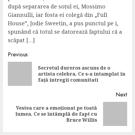
după separarea de soțul ei, Mossimo
Giannulli, iar fosta ei colegă din „Full
House”, Jodie Sweetin, a pus punctul pe i,
spunând că totul se datorează faptului că a
scăpat […]
Continue
Previous
Reading
Secretul dureros ascuns de o
Pre
artista celebra. Ce s-a intamplat în
pos
față intregii comunitati
Next
Vestea care a emoționat pe toată
Next
lumea. Ce se întâmplă de fapt cu
post:
Bruce Willis