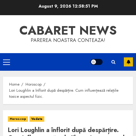
Skip
August 9, 2026
12:58:51 PM
to
content
CABARET NEWS
PAREREA NOASTRA CONTEAZA!
Primary
Menu
Home
Horoscop
Lori Loughlin a înflorit după despărțire. Cum influențează relațiile
toxice aspectul fizic.
Horoscop
Vedete
Lori Loughlin a înflorit după despărțire.