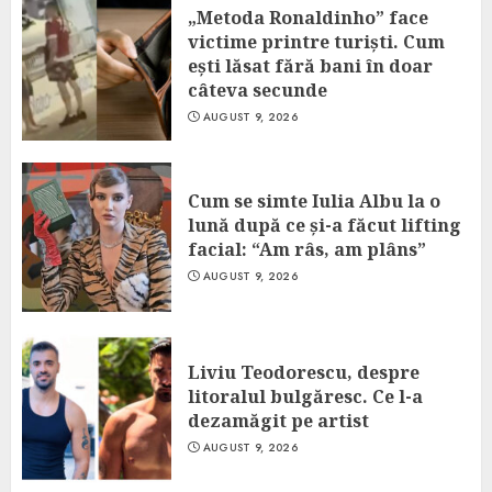
„Metoda Ronaldinho” face
victime printre turiști. Cum
ești lăsat fără bani în doar
câteva secunde
AUGUST 9, 2026
Cum se simte Iulia Albu la o
lună după ce și-a făcut lifting
facial: “Am râs, am plâns”
AUGUST 9, 2026
Liviu Teodorescu, despre
litoralul bulgăresc. Ce l-a
dezamăgit pe artist
AUGUST 9, 2026