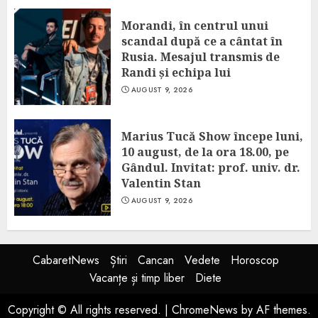
Morandi, în centrul unui
scandal după ce a cântat în
Rusia. Mesajul transmis de
Randi și echipa lui
AUGUST 9, 2026
Marius Tucă Show începe luni,
10 august, de la ora 18.00, pe
Gândul. Invitat: prof. univ. dr.
Valentin Stan
AUGUST 9, 2026
CabaretNews
Știri
Cancan
Vedete
Horoscop
Vacanțe și timp liber
Diete
Copyright © All rights reserved.
|
ChromeNews
by AF themes.