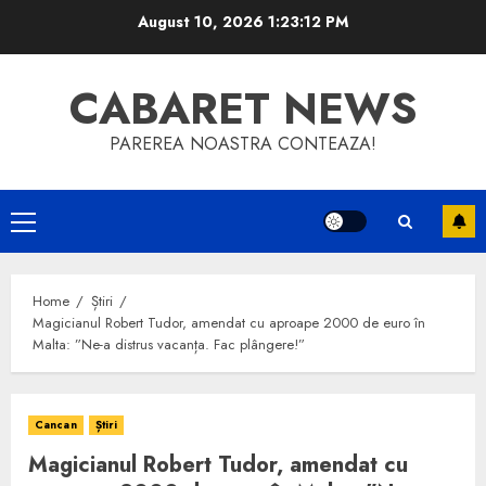
Skip
August 10, 2026
1:23:13 PM
to
content
CABARET NEWS
PAREREA NOASTRA CONTEAZA!
Primary
Menu
Home
Știri
Magicianul Robert Tudor, amendat cu aproape 2000 de euro în
Malta: ”Ne-a distrus vacanța. Fac plângere!”
Cancan
Știri
Magicianul Robert Tudor, amendat cu