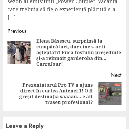
sezon al emisiunii „Power Couple”. Vacanța
care trebuia să fie o experiență plăcută s-a
[…]
Continue
Previous
Reading
Elena Băsescu, surprinsă la
cumpărături, dar cine s-ar fi
Pre
așteptat?! Fiica fostului președinte
pos
și-a reînnoit garderoba din…
Carrefour!
Next
Prezentatorul Pro TV a ajuns
direct în curtea Antenei 1! O fi
Next
greșit destinația saaaau… e alt
post:
traseu profesional?
Leave a Reply