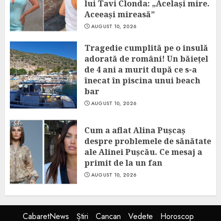
lui Tavi Clonda: „Același mire.
Aceeași mireasă”
AUGUST 10, 2026
Tragedie cumplită pe o insulă
adorată de români! Un băiețel
de 4 ani a murit după ce s-a
înecat în piscina unui beach
bar
AUGUST 10, 2026
Cum a aflat Alina Pușcaș
despre problemele de sănătate
ale Alinei Pușcău. Ce mesaj a
primit de la un fan
AUGUST 10, 2026
CabaretNews
Știri
Cancan
Vedete
Horoscop