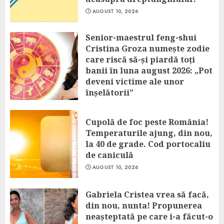
AUGUST 10, 2026
Senior-maestrul feng-shui
Cristina Groza numește zodie
care riscă să-și piardă toți
banii în luna august 2026: „Pot
deveni victime ale unor
înșelătorii”
AUGUST 10, 2026
Cupolă de foc peste România!
Temperaturile ajung, din nou,
la 40 de grade. Cod portocaliu
de caniculă
AUGUST 10, 2026
Gabriela Cristea vrea să facă,
din nou, nunta! Propunerea
neașteptată pe care i-a făcut-o