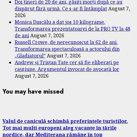
Doi tineri de 20 de ani, găsiți morți după ce au
dispărut fără urmă. Ce s-ar fi întâmplat
August 7,
2026
Monica Dascălu a dat jos 10 kilograme.
Transformarea prezentatoarei de la PRO TV la 48
de ani
August 7, 2026
Russell Crowe, de nerecunoscut la 62 de ani.
Transformarea spectaculoasă a actorului din
„Gladiatorul”
August 7, 2026
Andrew și Tristan Tate cer să fie eliberați pe
cauțiune. Argumentul invocat de avocații lor
August 7, 2026
You may have missed
Valul de caniculă schimbă preferințele turiștilor.
Tot mai mulți europeni aleg vacanțe în țările
nordice, dar Mediterana rămâne în top