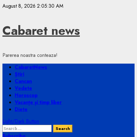
Skip
August 8, 2026
2:05:31 AM
to
content
Cabaret news
Parerea noastra conteaza!
Primary
CabaretNews
Menu
Știri
Cancan
Vedete
Horoscop
Vacanțe și timp liber
Diete
Light/Dark Button
Search
for:
Subscribe