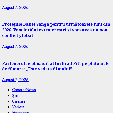
August 7, 2026
Profețiile Babei Vanga pentru următoarele luni din
2026. Vom întâlni extratereștri și vom avea un nou
conflict global
August 7, 2026
Partenerul neobișnuit al lui Brad Pitt pe platourile
de filmare: „Este vedeta filmului”
August 7, 2026
CabaretNews
Știri
Cancan
Vedete
Horoscop