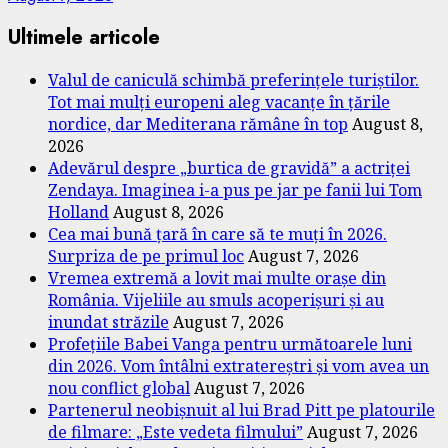
Ultimele articole
Valul de caniculă schimbă preferințele turiștilor.
Tot mai mulți europeni aleg vacanțe în țările
nordice, dar Mediterana rămâne în top
August 8,
2026
Adevărul despre „burtica de gravidă” a actriței
Zendaya. Imaginea i-a pus pe jar pe fanii lui Tom
Holland
August 8, 2026
Cea mai bună țară în care să te muți în 2026.
Surpriza de pe primul loc
August 7, 2026
Vremea extremă a lovit mai multe orașe din
România. Vijeliile au smuls acoperișuri și au
inundat străzile
August 7, 2026
Profețiile Babei Vanga pentru următoarele luni
din 2026. Vom întâlni extratereștri și vom avea un
nou conflict global
August 7, 2026
Partenerul neobișnuit al lui Brad Pitt pe platourile
de filmare: „Este vedeta filmului”
August 7, 2026