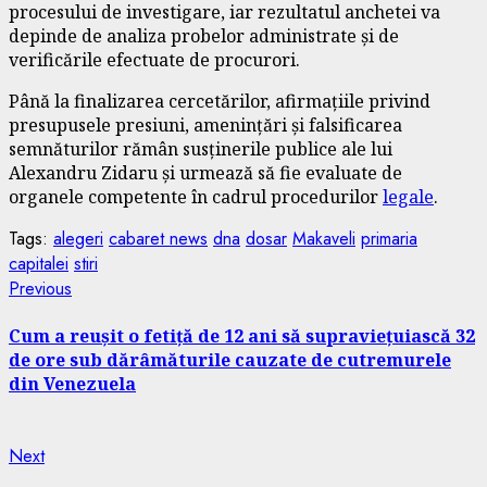
procesului de investigare, iar rezultatul anchetei va
depinde de analiza probelor administrate și de
verificările efectuate de procurori.
Până la finalizarea cercetărilor, afirmațiile privind
presupusele presiuni, amenințări și falsificarea
semnăturilor rămân susținerile publice ale lui
Alexandru Zidaru și urmează să fie evaluate de
organele competente în cadrul procedurilor
legale
.
Tags:
alegeri
cabaret news
dna
dosar
Makaveli
primaria
capitalei
stiri
Continue
Previous
Previous
post:
Reading
Cum a reușit o fetiță de 12 ani să supraviețuiască 32
de ore sub dărâmăturile cauzate de cutremurele
din Venezuela
Next
Next
post: