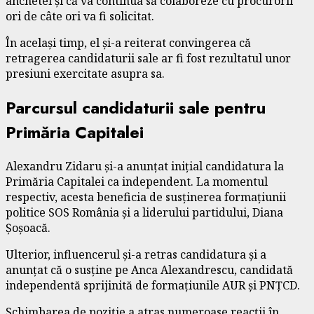
anchetei și că va continua să colaboreze cu procurorii
ori de câte ori va fi solicitat.
În același timp, el și-a reiterat convingerea că
retragerea candidaturii sale ar fi fost rezultatul unor
presiuni exercitate asupra sa.
Parcursul candidaturii sale pentru
Primăria Capitalei
Alexandru Zidaru și-a anunțat inițial candidatura la
Primăria Capitalei ca independent. La momentul
respectiv, acesta beneficia de susținerea formațiunii
politice SOS România și a liderului partidului,
Diana
Șoșoacă
.
Ulterior, influencerul și-a retras candidatura și a
anunțat că o susține pe
Anca Alexandrescu
, candidată
independentă sprijinită de formațiunile AUR și PNȚCD.
Schimbarea de poziție a atras numeroase reacții în