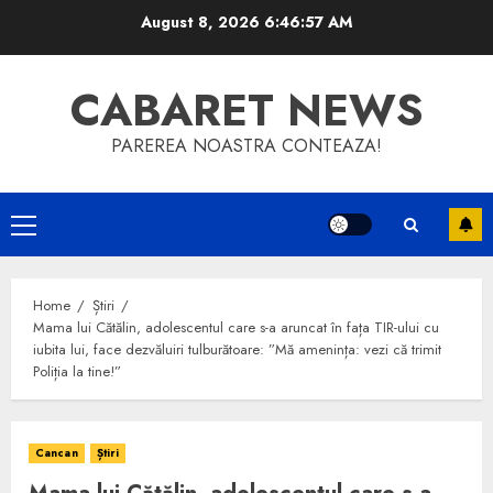
Skip
August 8, 2026
6:46:57 AM
to
content
CABARET NEWS
PAREREA NOASTRA CONTEAZA!
Primary
Menu
Home
Știri
Mama lui Cătălin, adolescentul care s-a aruncat în fața TIR-ului cu
iubita lui, face dezvăluiri tulburătoare: ”Mă amenința: vezi că trimit
Poliția la tine!”
Cancan
Știri