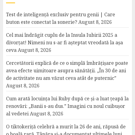
Test de inteligență exclusiv pentru genii | Care
buton este conectat la sonerie?
August 8, 2026
Cel mai îndrăgit cuplu de la Insula Iubirii 2025 a
divorțat! Nimeni nu s-ar fi așteptat vreodată la așa
ceva
August 8, 2026
Cercetătorii explică de ce o simplă îmbrățișare poate
avea efecte uimitoare asupra sănătății. „În 30 de ani
de activitate nu am văzut ceva atât de puternic”
August 8, 2026
Cum arată locuința lui Ruby după ce și-a luat țeapă la
renovări: „Banii s-au dus.” Imagini cu noul cuibușor
al vedetei
August 8, 2026
O tiktokeriță celebră a murit la 26 de ani, răpusă de
o boală rară. Tânăra și-a documentat ultimele luni