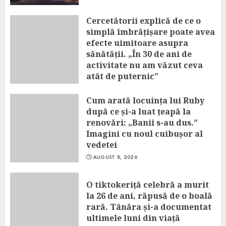
Cercetătorii explică de ce o
simplă îmbrățișare poate avea
efecte uimitoare asupra
sănătății. „În 30 de ani de
activitate nu am văzut ceva
atât de puternic”
AUGUST 8, 2026
Cum arată locuința lui Ruby
după ce și-a luat țeapă la
renovări: „Banii s-au dus.”
Imagini cu noul cuibușor al
vedetei
AUGUST 8, 2026
O tiktokeriță celebră a murit
la 26 de ani, răpusă de o boală
rară. Tânăra și-a documentat
ultimele luni din viață