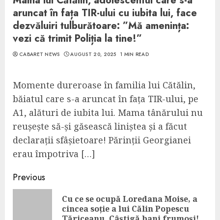
Mama lui Cătălin, adolescentul care s-a
aruncat în fața TIR-ului cu iubita lui, face
dezvăluiri tulburătoare: ”Mă amenința:
vezi că trimit Poliția la tine!”
CABARET NEWS
AUGUST 20, 2025
1 MIN READ
Momente dureroase în familia lui Cătălin,
băiatul care s-a aruncat în fața TIR-ului, pe
A1, alături de iubita lui. Mama tânărului nu
reușește să-și găsească liniștea și a făcut
declarații sfâșietoare! Părinții Georgianei
erau împotriva […]
Continue
Previous
Reading
Cu ce se ocupă Loredana Moise, a
Pre
cincea soție a lui Călin Popescu
pos
Tăriceanu. Câștigă bani frumoși!