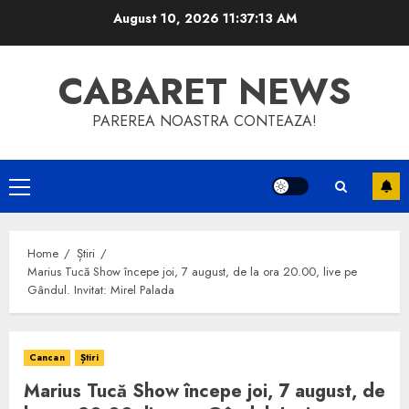
Skip
August 10, 2026
11:37:13 AM
to
content
CABARET NEWS
PAREREA NOASTRA CONTEAZA!
Primary
Menu
Home
Știri
Marius Tucă Show începe joi, 7 august, de la ora 20.00, live pe
Gândul. Invitat: Mirel Palada
Cancan
Știri
Marius Tucă Show începe joi, 7 august, de