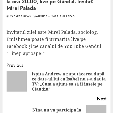
la ora 20.00, live pe Gândul. Invitat:
Mirel Palada
CABARET NEWS
AUGUST 6, 2025
1 MIN READ
Invitatul zilei este Mirel Palada, sociolog.
Emisiunea poate fi urmărită live pe
Facebook și pe canalul de YouTube Gandul.
”Tineți aproape!”
Continue
Previous
Reading
Ispita Andrew a rupt tăcerea după
ce date-ul lui cu Isabel nu s-a dat la
Pre
TV: „Cum a ajuns ea să îl înșele pe
pos
Claudiu”
Next
Nina nu va participa la