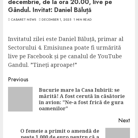
decembrie, de la ora 20.00, live pe
Gândul. Invitat: Daniel Băluță
CABARET NEWS
DECEMBER 1, 2025
1 MIN READ
Invitatul zilei este Daniel Băluță, primar al
Sectorului 4. Emisiunea poate fi urmărită
live pe Facebook și pe canalul de YouTube
Gandul. ”Tineți aproape!”
Continue
Previous
Reading
Bucurie mare la Casa Iubirii: se
mărită! A fost cerută în căsătorie
Pre
în avion: ”Ne-a fost frică de gura
pos
oamenilor”
Next
O femeie a primit o amendă de
peste 1.000 de euro pentru că a