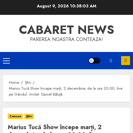
Skip
August 9, 2026
10:38:04 AM
to
content
CABARET NEWS
PAREREA NOASTRA CONTEAZA!
Primary
Menu
Home
Știri
Marius Tucă Show începe marți, 2 decembrie, de la ora 20.00, live
pe Gândul. Invitat: Daniel Băluță
Cancan
Știri
Marius Tucă Show începe marți, 2