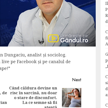
I
P
R
d
C
f
A
G
Dan Dungaciu, analist și sociolog.
p
 live pe Facebook și pe canalul de
„
ape!”
C
Next
s
Când căldura devine un
d
, de
risc în sarcină, nu doar
a
Previous
Next
o stare de disconfort.
post:
post:
rian
La ce semne să fii
C
atentă