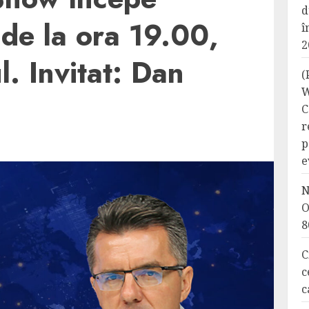
d
, de la ora 19.00,
î
2
l. Invitat: Dan
(
W
C
r
p
e
N
O
8
C
c
c