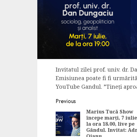
Invitatul zilei prof. univ. dr. 
Emisiunea poate fi fi urmărită
YouTube Gandul. ”Tineți apro
Continue
Previous
Reading
Marius Tucă Show
începe marți, 7 iulie
la ora 18.00, live pe
Gândul. Invitat: Ad
Oianu