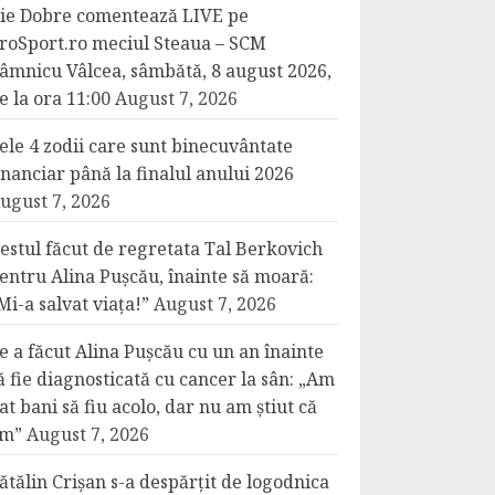
lie Dobre comentează LIVE pe
roSport.ro meciul Steaua – SCM
âmnicu Vâlcea, sâmbătă, 8 august 2026,
e la ora 11:00
August 7, 2026
ele 4 zodii care sunt binecuvântate
inanciar până la finalul anului 2026
ugust 7, 2026
estul făcut de regretata Tal Berkovich
entru Alina Pușcău, înainte să moară:
Mi-a salvat viața!”
August 7, 2026
e a făcut Alina Pușcău cu un an înainte
ă fie diagnosticată cu cancer la sân: „Am
at bani să fiu acolo, dar nu am știut că
m”
August 7, 2026
ătălin Crișan s-a despărțit de logodnica