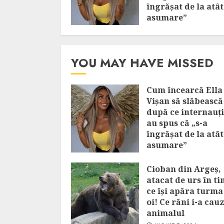
îngrășat de la atâ
asumare”
AUGUST 7, 2026
YOU MAY HAVE MISSED
Cum încearcă Ella
Vișan să slăbească
după ce internauții
au spus că „s-a
îngrășat de la atâ
asumare”
AUGUST 7, 2026
Cioban din Argeș,
atacat de urs în t
ce își apăra turma
oi! Ce răni i-a cau
animalul