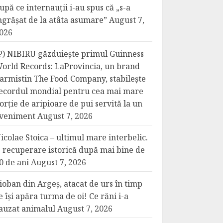
upă ce internauții i-au spus că „s-a
ngrășat de la atâta asumare”
August 7,
026
P) NIBIRU găzduiește primul Guinness
orld Records: LaProvincia, un brand
armistin The Food Company, stabilește
ecordul mondial pentru cea mai mare
orție de aripioare de pui servită la un
veniment
August 7, 2026
icolae Stoica – ultimul mare interbelic.
 recuperare istorică după mai bine de
0 de ani
August 7, 2026
ioban din Argeș, atacat de urs în timp
e își apăra turma de oi! Ce răni i-a
auzat animalul
August 7, 2026