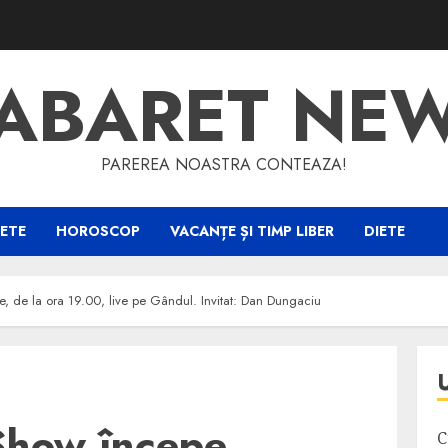
ABARET NE
PAREREA NOASTRA CONTEAZA!
ETE
HOROSCOP
VACANȚE ȘI TIMP LIBER
DIETE
e, de la ora 19.00, live pe Gândul. Invitat: Dan Dungaciu
Show începe
C