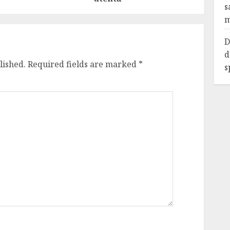
s
m
D
d
lished.
Required fields are marked
*
s