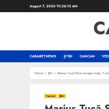
Skip
August 7, 2026
10:26:12 AM
to
content
C
CABARETNEWS
ȘTIRI
CANCAN
VED
Home
Știri
Marius Tucă Show începe marți, 7 iuli
Cancan
Știri
Marius Tucă 