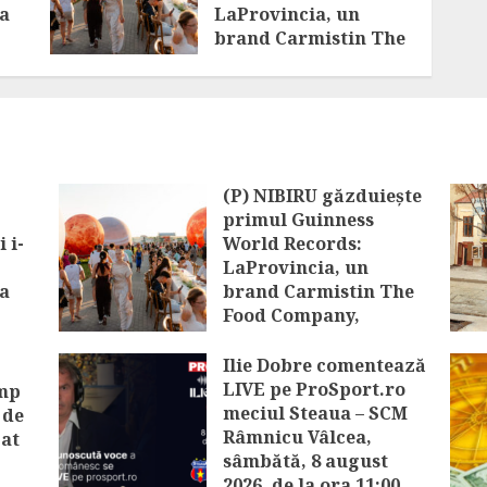
ta
LaProvincia, un
brand Carmistin The
Food Company,
stabilește recordul
mondial pentru cea
mai mare porție de
aripioare de pui
servită la un
(P) NIBIRU găzduiește
eveniment
primul Guinness
AUGUST 7, 2026
 i-
World Records:
LaProvincia, un
ta
brand Carmistin The
Food Company,
stabilește recordul
mondial pentru cea
Ilie Dobre comentează
mai mare porție de
LIVE pe ProSport.ro
imp
aripioare de pui
meciul Steaua – SCM
 de
servită la un
Râmnicu Vâlcea,
zat
eveniment
sâmbătă, 8 august
2026, de la ora 11:00
AUGUST 7, 2026