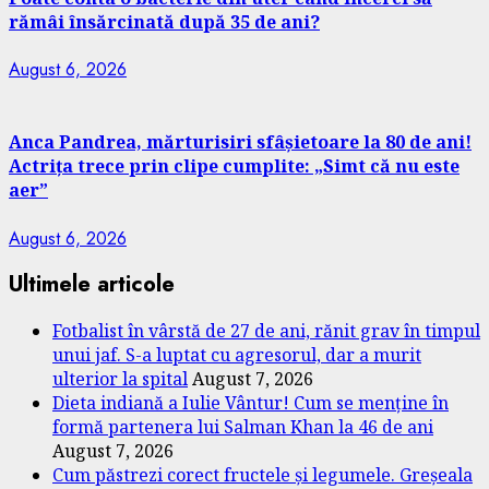
rămâi însărcinată după 35 de ani?
August 6, 2026
Anca Pandrea, mărturisiri sfâșietoare la 80 de ani!
Actrița trece prin clipe cumplite: „Simt că nu este
aer”
August 6, 2026
Ultimele articole
Fotbalist în vârstă de 27 de ani, rănit grav în timpul
unui jaf. S-a luptat cu agresorul, dar a murit
ulterior la spital
August 7, 2026
Dieta indiană a Iulie Vântur! Cum se menține în
formă partenera lui Salman Khan la 46 de ani
August 7, 2026
Cum păstrezi corect fructele și legumele. Greșeala