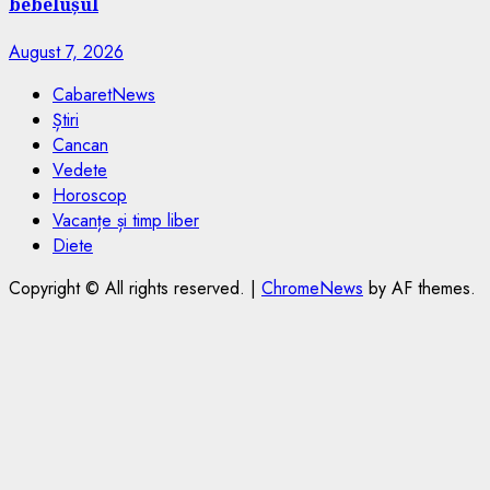
bebelușul
August 7, 2026
CabaretNews
Știri
Cancan
Vedete
Horoscop
Vacanțe și timp liber
Diete
Copyright © All rights reserved.
|
ChromeNews
by AF themes.