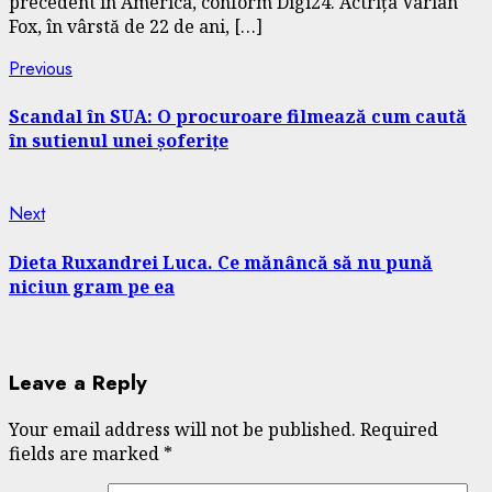
precedent în America, conform Digi24. Actrița Varian
Fox, în vârstă de 22 de ani, […]
Continue
Previous
Previous
post:
Reading
Scandal în SUA: O procuroare filmează cum caută
în sutienul unei șoferițe
Next
Next
post:
Dieta Ruxandrei Luca. Ce mănâncă să nu pună
niciun gram pe ea
Leave a Reply
Your email address will not be published.
Required
fields are marked
*