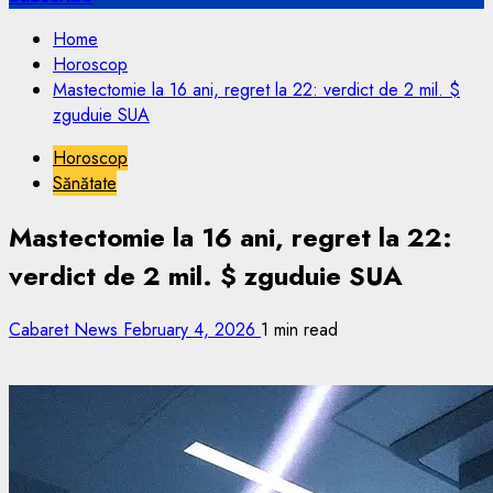
Home
Horoscop
Mastectomie la 16 ani, regret la 22: verdict de 2 mil. $
zguduie SUA
Horoscop
Sănătate
Mastectomie la 16 ani, regret la 22:
verdict de 2 mil. $ zguduie SUA
Cabaret News
February 4, 2026
1 min read