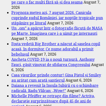
pe care o fac mulți fără să-și dea seama
August 7,
2026
Prognoza meteo azi, 7 august 2026. Canicula
cuprinde sudul României, iar nopțile tropicale pun
stăpânire pe litoral
August 7, 2026
Un „om” a apărut într-o fotografie făcută de NASA
pe Marte. Imaginea care i-a uimit pe internauți
August 7, 2026
Fosta vedetă Big Brother a născut al șaselea copil
acasă, în dormitor. Ce nume adorabil a primit
bebelușul
August 7, 2026
Ancheta COVID-19 ia o nouă turnură. Anthony
Fauci, găsit vinovat de sfidarea Congresului
August
6, 2026
Casa visurilor prinde contur! Gina Pistol și Smiley
au arătat cum arată șantierul
August 6, 2026
Daiana a revenit la Insula Iubirii cu o schimbare
radicală. Radu Vâlcan: „Wow!”
August 6, 2026
Michelle Pfeiffer se retrage din filme? Actrița,
declarație surprinzătoare după 45 de ani de