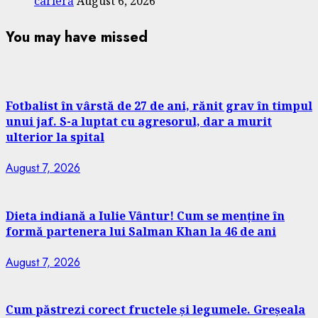
carieră
August 6, 2026
You may have missed
Fotbalist în vârstă de 27 de ani, rănit grav în timpul
unui jaf. S-a luptat cu agresorul, dar a murit
ulterior la spital
August 7, 2026
Dieta indiană a Iulie Vântur! Cum se menține în
formă partenera lui Salman Khan la 46 de ani
August 7, 2026
Cum păstrezi corect fructele și legumele. Greșeala