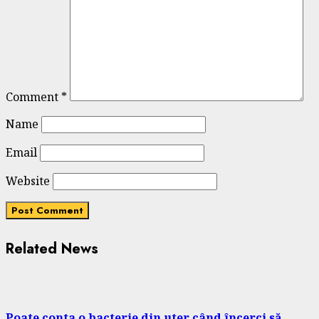
Comment
*
Name
Email
Website
Related News
Poate conta o bacterie din uter când încerci să