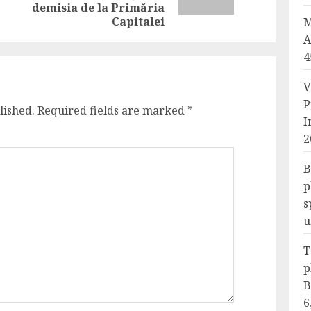
post:
demisia de la Primăria
Capitalei
M
A
4
V
P
lished.
Required fields are marked
*
I
2
B
p
s
u
T
p
B
6