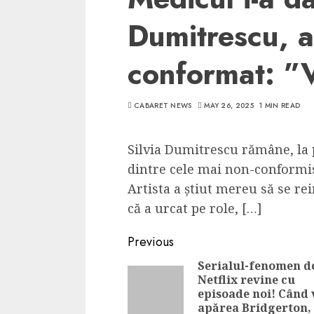
Dumitrescu, ar
conformat: ”V
CABARET NEWS
MAY 26, 2025
1 MIN READ
Silvia Dumitrescu rămâne, la 
dintre cele mai non-conformis
Artista a știut mereu să se rei
că a urcat pe role, […]
Continue
Previous
Reading
Serialul-fenomen d
Netflix revine cu
episoade noi! Când 
apărea Bridgerton,