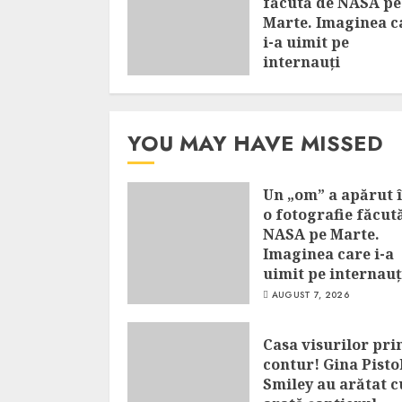
făcută de NASA pe
Marte. Imaginea c
i-a uimit pe
internauți
AUGUST 7, 2026
YOU MAY HAVE MISSED
Un „om” a apărut î
o fotografie făcut
NASA pe Marte.
Imaginea care i-a
uimit pe internauț
AUGUST 7, 2026
Casa visurilor pri
contur! Gina Pistol
Smiley au arătat 