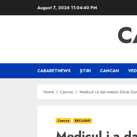
Skip
August 7, 2026
11:04:41 PM
to
content
C
CABARETNEWS
ȘTIRI
CANCAN
VED
Home
Cancan
Medicul i-a dat interzis Silviei Du
Cancan
EXCLUSIV
Medicul i-a dat