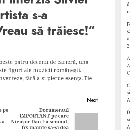
d
tista s-a
u
F
reau să trăiesc!”
ș
a
2
A
peste patru decenii de carieră, una
A
te figuri ale muzicii românești.
C
nventeze, fără a-și pierde esența. Fie
C
ș
Next
A
e pe
Documentul
D
IMPORTANT pe care
Previous
s
va
Nicușor Dan l-a semnat,
Next
A
post:
fix înainte să-și dea