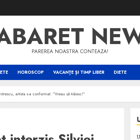
ABARET NE
PAREREA NOASTRA CONTEAZA!
ETE
HOROSCOP
VACANȚE ȘI TIMP LIBER
DIETE
mitrescu, artista s-a conformat: ”Vreau să trăiesc!”
 interzis Silviei
U