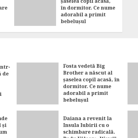
șaselea copil acasă,
are
în dormitor. Ce nume
adorabil a primit
bebelușul
AUGUST 7, 2026
Fosta vedetă Big
ntr-
Brother a născut al
ă de
șaselea copil acasă, în
dormitor. Ce nume
adorabil a primit
i
bebelușul
AUGUST 7, 2026
nde
Daiana a revenit la
 și
Insula Iubirii cu o
cum
schimbare radicală.