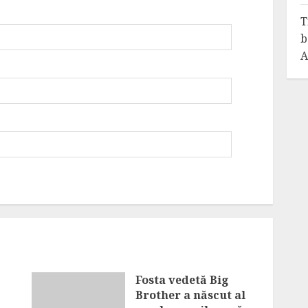
T
b
A
Fosta vedetă Big
Brother a născut al