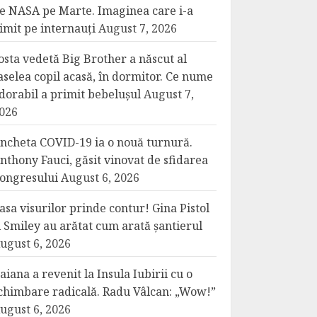
e NASA pe Marte. Imaginea care i-a
imit pe internauți
August 7, 2026
osta vedetă Big Brother a născut al
aselea copil acasă, în dormitor. Ce nume
dorabil a primit bebelușul
August 7,
026
ncheta COVID-19 ia o nouă turnură.
nthony Fauci, găsit vinovat de sfidarea
ongresului
August 6, 2026
asa visurilor prinde contur! Gina Pistol
i Smiley au arătat cum arată șantierul
ugust 6, 2026
aiana a revenit la Insula Iubirii cu o
chimbare radicală. Radu Vâlcan: „Wow!”
ugust 6, 2026