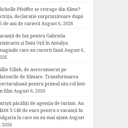
ichelle Pfeiffer se retrage din filme?
ctrița, declarație surprinzătoare după
5 de ani de carieră
August 6, 2026
acanță de lux pentru Gabriela
risăcariu și Dani Oțil în Antalya.
maginile care au cucerit fanii
August 6,
026
illie Eilish, de nerecunoscut pe
latourile de filmare. Transformarea
pectaculoasă pentru primul său rol într-
n film
August 6, 2026
uriști păcăliți de agenția de turism. Au
lătit 3.540 de euro pentru o vacanță în
ulgaria la care nu au mai ajuns
August
, 2026