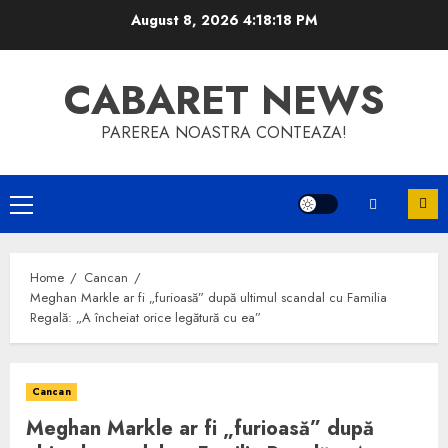
Skip
August 8, 2026
4:18:18 PM
to
content
CABARET NEWS
PAREREA NOASTRA CONTEAZA!
Primary
Menu
Home
Cancan
Meghan Markle ar fi „furioasă” după ultimul scandal cu Familia
Regală: „A încheiat orice legătură cu ea”
Cancan
Meghan Markle ar fi „furioasă” după