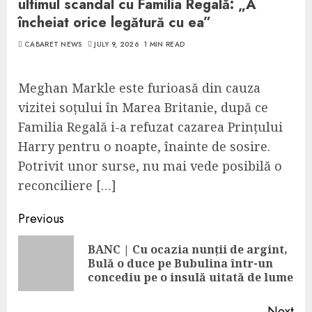
ultimul scandal cu Familia Regală: „A
încheiat orice legătură cu ea”
CABARET NEWS
JULY 9, 2026
1 MIN READ
Meghan Markle este furioasă din cauza
vizitei soțului în Marea Britanie, după ce
Familia Regală i-a refuzat cazarea Prințului
Harry pentru o noapte, înainte de sosire.
Potrivit unor surse, nu mai vede posibilă o
reconciliere […]
Continue
Previous
Reading
BANC | Cu ocazia nunții de argint,
Pre
Bulă o duce pe Bubulina într-un
pos
concediu pe o insulă uitată de lume
Next