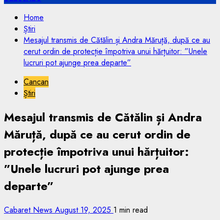
Home
Știri
Mesajul transmis de Cătălin și Andra Măruță, după ce au
cerut ordin de protecție împotriva unui hărțuitor: ”Unele
lucruri pot ajunge prea departe”
Cancan
Știri
Mesajul transmis de Cătălin și Andra
Măruță, după ce au cerut ordin de
protecție împotriva unui hărțuitor:
”Unele lucruri pot ajunge prea
departe”
Cabaret News
August 19, 2025
1 min read