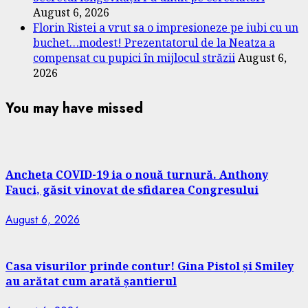
August 6, 2026
Florin Ristei a vrut sa o impresioneze pe iubi cu un
buchet…modest! Prezentatorul de la Neatza a
compensat cu pupici în mijlocul străzii
August 6,
2026
You may have missed
Ancheta COVID-19 ia o nouă turnură. Anthony
Fauci, găsit vinovat de sfidarea Congresului
August 6, 2026
Casa visurilor prinde contur! Gina Pistol și Smiley
au arătat cum arată șantierul