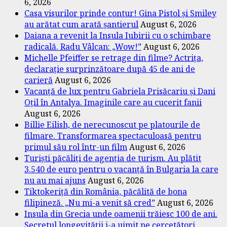
6, 2026
Casa visurilor prinde contur! Gina Pistol și Smiley
au arătat cum arată șantierul
August 6, 2026
Daiana a revenit la Insula Iubirii cu o schimbare
radicală. Radu Vâlcan: „Wow!”
August 6, 2026
Michelle Pfeiffer se retrage din filme? Actrița,
declarație surprinzătoare după 45 de ani de
carieră
August 6, 2026
Vacanță de lux pentru Gabriela Prisăcariu și Dani
Oțil în Antalya. Imaginile care au cucerit fanii
August 6, 2026
Billie Eilish, de nerecunoscut pe platourile de
filmare. Transformarea spectaculoasă pentru
primul său rol într-un film
August 6, 2026
Turiști păcăliți de agenția de turism. Au plătit
3.540 de euro pentru o vacanță în Bulgaria la care
nu au mai ajuns
August 6, 2026
Tiktokeriță din România, păcălită de bona
filipineză. „Nu mi-a venit să cred”
August 6, 2026
Insula din Grecia unde oamenii trăiesc 100 de ani.
Secretul longevității i-a uimit pe cercetători