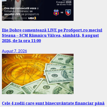
Ilie Dobre comentează LIVE pe ProSport.ro meciul
Steaua – SCM Râmnicu Vâlcea, sâmbătă, 8 august
2026, de la ora 11:00
August 7, 2026
Cele 4 zodii care sunt binecuvântate financiar până