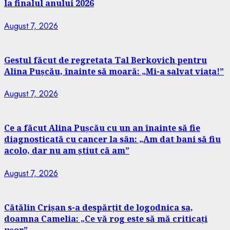
la finalul anului 2026
August 7, 2026
Gestul făcut de regretata Tal Berkovich pentru
Alina Pușcău, înainte să moară: „Mi-a salvat viața!”
August 7, 2026
Ce a făcut Alina Pușcău cu un an înainte să fie
diagnosticată cu cancer la sân: „Am dat bani să fiu
acolo, dar nu am știut că am”
August 7, 2026
Cătălin Crișan s-a despărțit de logodnica sa,
doamna Camelia: „Ce vă rog este să mă criticați
ușor”