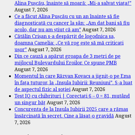
Alina Pușcău, înainte să moară: „Mi-a salvat viața!”
August 7, 2026
Ce a făcut Alina Pușcău cu un an înainte să fie
diagnosticată cu cancer la sân: „Am dat bani să fiu
acolo, dar nu am știut că am”
August 7, 2026
Cătălin Crișan s-a despărțit de logodnica sa,
doamna Camelia: „Ce vă rog este să mă criticați
ușor”
August 7, 2026
Din ce cauză a apărut groapa de 3 metri de pe
mijlocul Bulevardului Eroilor. Ce spune PMB
August 7, 2026
Momentul în care Răzvan Kovacs a jignit-o pe Ema
în fața tuturor, la „Insula Iubirii: Reuniuni”. S-a luat
de aspectul fizic al soției
August 7, 2026
Test IQ cu chibrituri | Corectați 6 – 0 = 81, mutând
un singur băț
August 7, 2026
Concurenta de la Insula Iubirii 2025 care a rămas
însărcinată în secret. Cine a lăsat-o gravidă
August
7, 2026