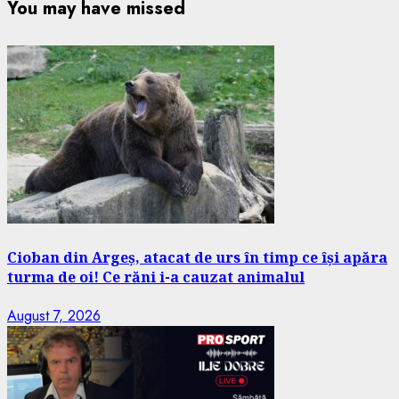
You may have missed
Cioban din Argeș, atacat de urs în timp ce își apăra
turma de oi! Ce răni i-a cauzat animalul
August 7, 2026