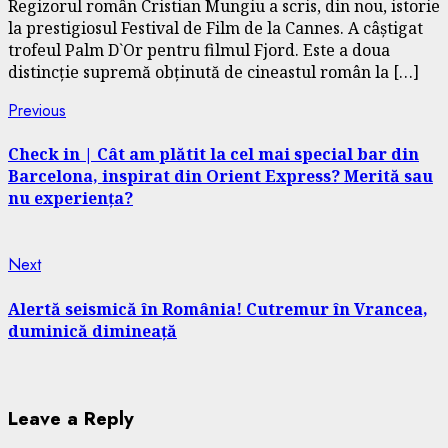
Regizorul român Cristian Mungiu a scris, din nou, istorie
la prestigiosul Festival de Film de la Cannes. A câștigat
trofeul Palm D`Or pentru filmul Fjord. Este a doua
distincție supremă obținută de cineastul român la […]
Continue
Previous
Previous
post:
Reading
Check in | Cât am plătit la cel mai special bar din
Barcelona, inspirat din Orient Express? Merită sau
nu experiența?
Next
Next
post:
Alertă seismică în România! Cutremur în Vrancea,
duminică dimineață
Leave a Reply