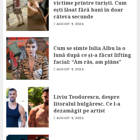
victime printre turiști. Cum
ești lăsat fără bani în doar
câteva secunde
AUGUST 9, 2026
Cum se simte Iulia Albu la o
lună după ce și-a făcut lifting
facial: “Am râs, am plâns”
AUGUST 9, 2026
Liviu Teodorescu, despre
litoralul bulgăresc. Ce l-a
dezamăgit pe artist
AUGUST 9, 2026