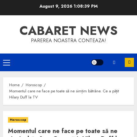
Skip
August 9, 2026
1:08:39 PM
to
content
CABARET NEWS
PAREREA NOASTRA CONTEAZA!
Primary
Menu
Home
Horoscop
Momentul care ne face pe toate să ne simțim bătrâne. Ce a pățit
Hilary Duff la TV
Horoscop
Momentul care ne face pe toate să ne