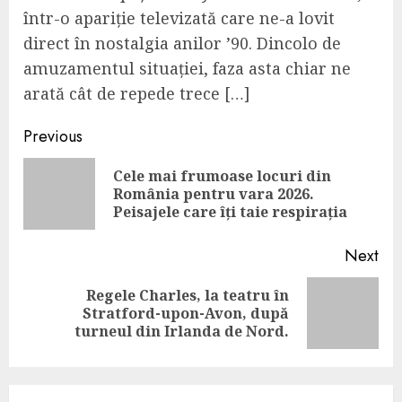
într-o apariție televizată care ne-a lovit
direct în nostalgia anilor ’90. Dincolo de
amuzamentul situației, faza asta chiar ne
arată cât de repede trece […]
Continue
Previous
Reading
Cele mai frumoase locuri din
Pre
România pentru vara 2026.
pos
Peisajele care îți taie respirația
Next
Regele Charles, la teatru în
Next
Stratford-upon-Avon, după
post:
turneul din Irlanda de Nord.