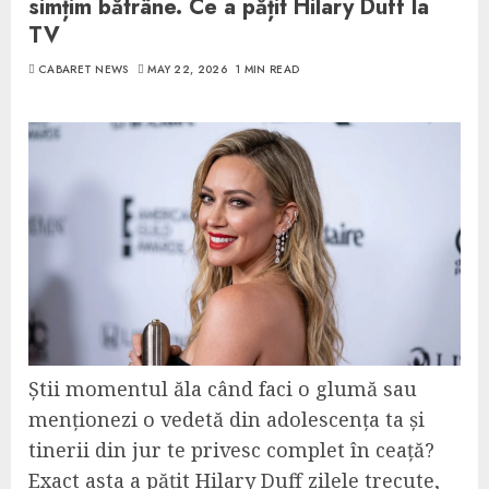
simțim bătrâne. Ce a pățit Hilary Duff la
TV
CABARET NEWS
MAY 22, 2026
1 MIN READ
Știi momentul ăla când faci o glumă sau
menționezi o vedetă din adolescența ta și
tinerii din jur te privesc complet în ceață?
Exact asta a pățit Hilary Duff zilele trecute,