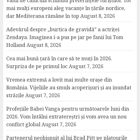
Valul de caniculă schimbă preferințele turiștilor. Tot
mai mulți europeni aleg vacanțe în țările nordice,
dar Mediterana rămâne în top
August 8, 2026
Adevărul despre „burtica de gravidă” a actriței
Zendaya. Imaginea i-a pus pe jar pe fanii lui Tom
Holland
August 8, 2026
Cea mai bună țară în care să te muți în 2026.
Surpriza de pe primul loc
August 7, 2026
Vremea extremă a lovit mai multe orașe din
România. Vijeliile au smuls acoperișuri și au inundat
străzile
August 7, 2026
Profețiile Babei Vanga pentru următoarele luni din
2026. Vom întâlni extratereștri și vom avea un nou
conflict global
August 7, 2026
Partenerul neobișnuit al lui Brad Pitt pe platourile