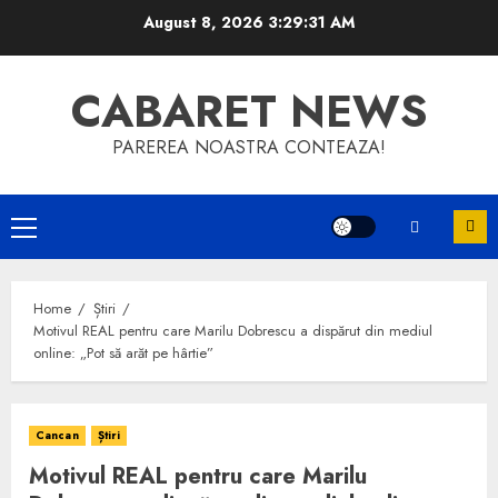
Skip
August 8, 2026
3:29:31 AM
to
content
CABARET NEWS
PAREREA NOASTRA CONTEAZA!
Primary
Menu
Home
Știri
Motivul REAL pentru care Marilu Dobrescu a dispărut din mediul
online: „Pot să arăt pe hârtie”
Cancan
Știri
Motivul REAL pentru care Marilu