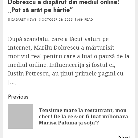
Dobrescu a dispărut din mediul online:
„Pot să arăt pe hârtie”
CABARET NEWS
OCTOBER 29, 2025
1 MIN READ
După scandalul care a făcut valuri pe
internet, Marilu Dobrescu a mărturisit
motivul real pentru care a luat o pauză de la
mediul online. Influencerița și fostul ei,
Iustin Petrescu, au ținut primele pagini cu
[…]
Continue
Previous
Reading
Tensiune mare la restaurant, mon
Pre
cher! De la ce s-or fi luat milionara
pos
Marisa Paloma și soțu’?
Next