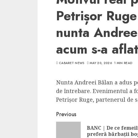
Petrișor Ruge 
nunta Andree
acum s-a aflat
CABARET NEWS
MAY 20, 2026
1 MIN READ
Nunta Andreei Bălan a adus 
de întrebare. Evenimentul a fos
Petrișor Ruge, partenerul de sc
Continue
Previous
Reading
BANC | De ce femeil
preferă bărbații bo