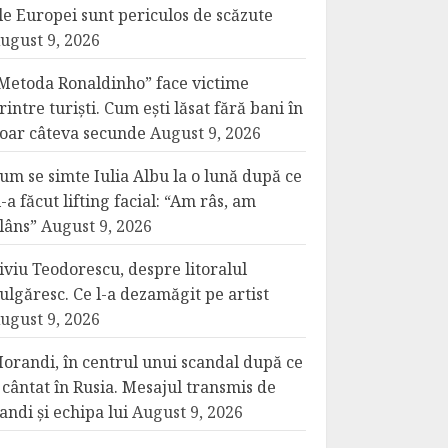
le Europei sunt periculos de scăzute
ugust 9, 2026
Metoda Ronaldinho” face victime
rintre turiști. Cum ești lăsat fără bani în
oar câteva secunde
August 9, 2026
um se simte Iulia Albu la o lună după ce
i-a făcut lifting facial: “Am râs, am
lâns”
August 9, 2026
iviu Teodorescu, despre litoralul
ulgăresc. Ce l-a dezamăgit pe artist
ugust 9, 2026
orandi, în centrul unui scandal după ce
 cântat în Rusia. Mesajul transmis de
andi și echipa lui
August 9, 2026