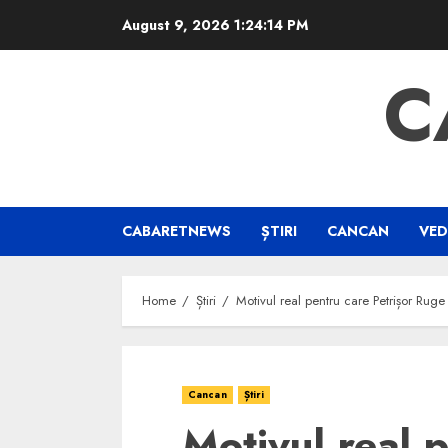
Skip
August 9, 2026
1:24:15 PM
to
content
C
CABARETNEWS
ȘTIRI
CANCAN
VED
Home
Știri
Motivul real pentru care Petrișor Ruge
Cancan
Știri
Motivul real 