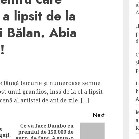
a
a lipsit de la
A
„
i Bălan. Abia
p
d
!
C
ș
p
pe lângă bucurie și numeroase semne
L
t unul grandios, însă de la el a lipsit
b
A
enă al artistei de ani de zile. […]
M
Next
a
Ce va face Dumbo cu
R
e
premiul de 150.000 de
Previous
Next
gați,
euro, de fapt. A spus-o