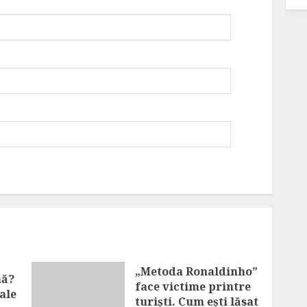
„Metoda Ronaldinho”
nă?
face victime printre
ale
turiști. Cum ești lăsat