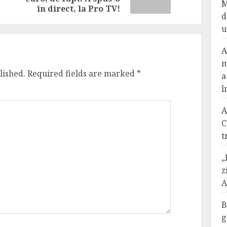
post:
post:
M
în direct, la Pro TV!
d
u
A
m
lished.
Required fields are marked
*
a
î
A
C
t
„
z
A
B
g