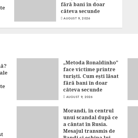
fără bani în doar
te
câteva secunde
AUGUST 9, 2026
„Metoda Ronaldinho”
nă?
face victime printre
ale
turiști. Cum ești lăsat
fără bani în doar
te
câteva secunde
AUGUST 9, 2026
Morandi, în centrul
unui scandal după ce
a cântat în Rusia.
Mesajul transmis de
st
Randi și echipa lui