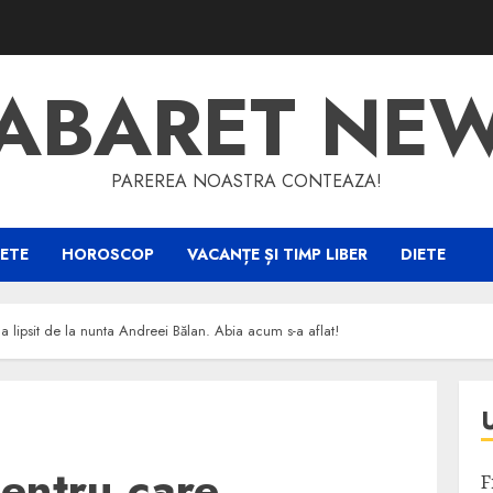
ABARET NE
PAREREA NOASTRA CONTEAZA!
ETE
HOROSCOP
VACANȚE ȘI TIMP LIBER
DIETE
 a lipsit de la nunta Andreei Bălan. Abia acum s-a aflat!
pentru care
F