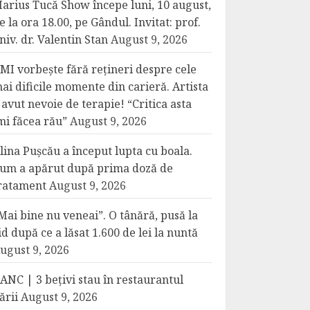
arius Tucă Show începe luni, 10 august,
e la ora 18.00, pe Gândul. Invitat: prof.
niv. dr. Valentin Stan
August 9, 2026
MI vorbește fără rețineri despre cele
ai dificile momente din carieră. Artista
 avut nevoie de terapie! “Critica asta
mi făcea rău”
August 9, 2026
lina Pușcău a început lupta cu boala.
um a apărut după prima doză de
ratament
August 9, 2026
Mai bine nu veneai”. O tânără, pusă la
id după ce a lăsat 1.600 de lei la nuntă
ugust 9, 2026
ANC | 3 bețivi stau în restaurantul
ării
August 9, 2026