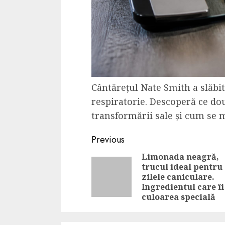
Cântărețul Nate Smith a slăbit
respiratorie. Descoperă ce do
transformării sale și cum se m
Continue
Previous
Reading
Limonada neagră,
trucul ideal pentru
zilele caniculare.
Ingredientul care îi
culoarea specială