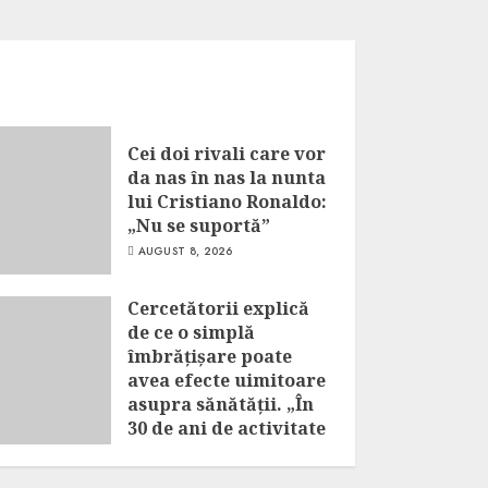
Cei doi rivali care vor
da nas în nas la nunta
lui Cristiano Ronaldo:
„Nu se suportă”
AUGUST 8, 2026
Cercetătorii explică
de ce o simplă
îmbrățișare poate
avea efecte uimitoare
asupra sănătății. „În
30 de ani de activitate
nu am văzut ceva atât
de puternic”