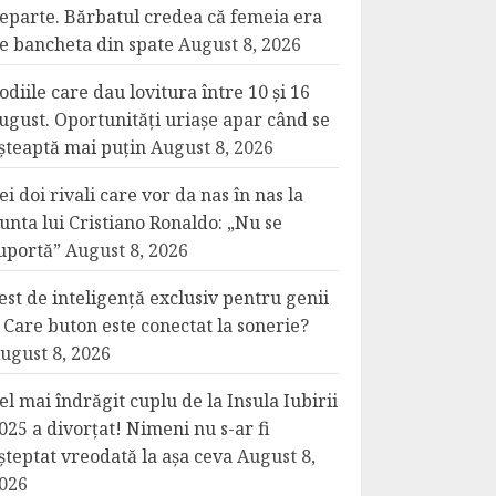
eparte. Bărbatul credea că femeia era
e bancheta din spate
August 8, 2026
odiile care dau lovitura între 10 și 16
ugust. Oportunități uriașe apar când se
șteaptă mai puțin
August 8, 2026
ei doi rivali care vor da nas în nas la
unta lui Cristiano Ronaldo: „Nu se
uportă”
August 8, 2026
est de inteligență exclusiv pentru genii
 Care buton este conectat la sonerie?
ugust 8, 2026
el mai îndrăgit cuplu de la Insula Iubirii
025 a divorțat! Nimeni nu s-ar fi
șteptat vreodată la așa ceva
August 8,
026