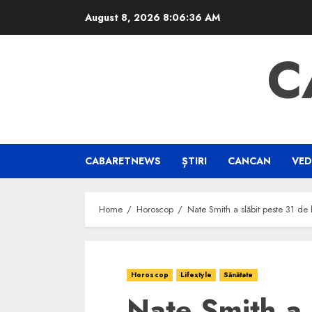
Skip
August 8, 2026
8:06:36 AM
to
content
C
CABARETNEWS
ȘTIRI
CANCAN
VED
Home
Horoscop
Nate Smith a slăbit peste 31 de
Horoscop
Lifestyle
Sănătate
Nate Smith a 