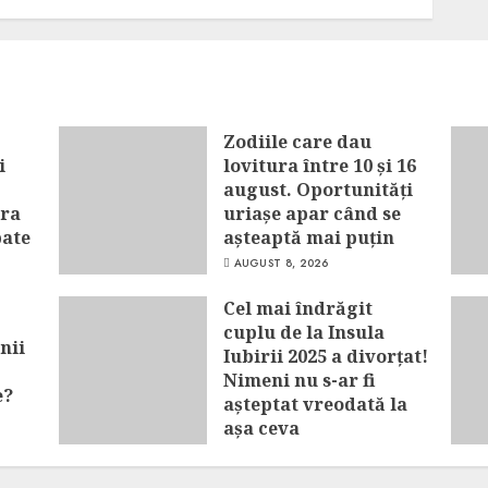
ani de activitate nu
am văzut ceva atât
de puternic”
AUGUST 8, 2026
Zodiile care dau
i
lovitura între 10 și 16
august. Oportunități
era
uriașe apar când se
pate
așteaptă mai puțin
AUGUST 8, 2026
Cel mai îndrăgit
cuplu de la Insula
nii
Iubirii 2025 a divorțat!
Nimeni nu s-ar fi
e?
așteptat vreodată la
așa ceva
AUGUST 8, 2026