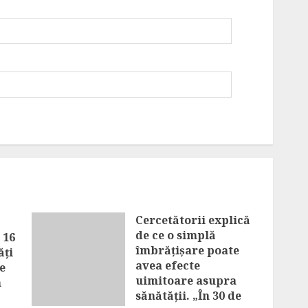
Cercetătorii explică
de ce o simplă
 16
îmbrățișare poate
ăți
avea efecte
e
uimitoare asupra
n
sănătății. „În 30 de