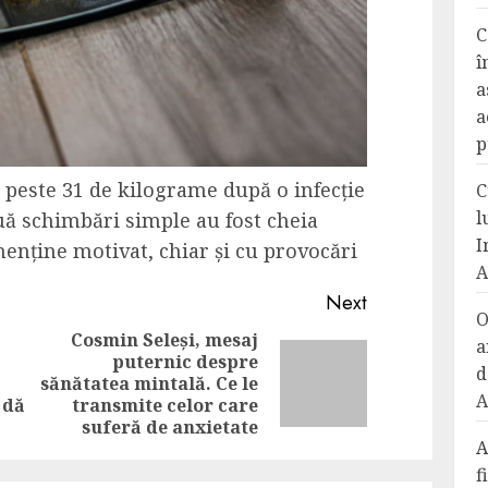
C
î
a
a
p
 peste 31 de kilograme după o infecție
C
l
uă schimbări simple au fost cheia
I
enține motivat, chiar și cu provocări
A
Next
O
Cosmin Seleși, mesaj
a
puternic despre
d
Previous
Next
sănătatea mintală. Ce le
A
post:
post:
 dă
transmite celor care
suferă de anxietate
A
f