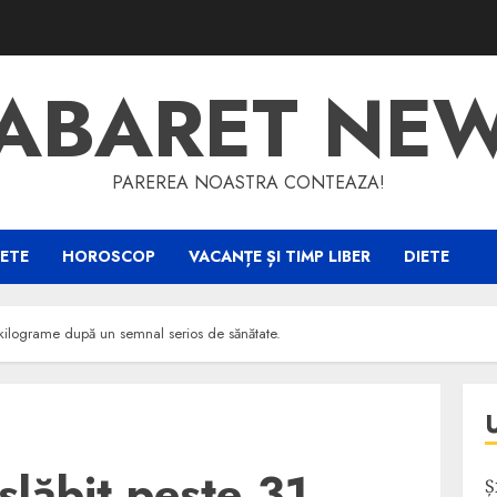
ABARET NE
PAREREA NOASTRA CONTEAZA!
ETE
HOROSCOP
VACANȚE ȘI TIMP LIBER
DIETE
 kilograme după un semnal serios de sănătate.
slăbit peste 31
Ș