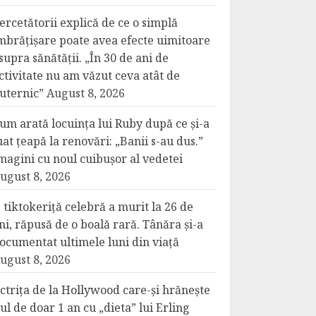
ercetătorii explică de ce o simplă
mbrățișare poate avea efecte uimitoare
supra sănătății. „În 30 de ani de
ctivitate nu am văzut ceva atât de
uternic”
August 8, 2026
um arată locuința lui Ruby după ce și-a
uat țeapă la renovări: „Banii s-au dus.”
magini cu noul cuibușor al vedetei
ugust 8, 2026
 tiktokeriță celebră a murit la 26 de
ni, răpusă de o boală rară. Tânăra și-a
ocumentat ultimele luni din viață
ugust 8, 2026
ctrița de la Hollywood care-și hrănește
iul de doar 1 an cu „dieta” lui Erling