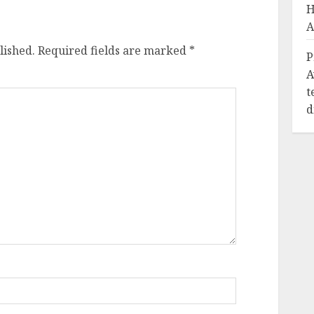
H
A
lished.
Required fields are marked
*
P
A
t
d