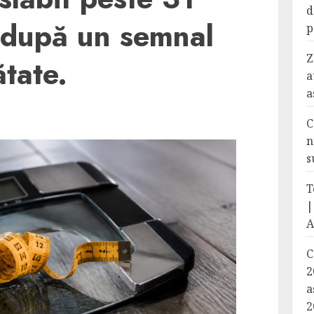
d
 după un semnal
p
Z
ătate.
a
a
C
n
s
T
|
A
C
2
a
2