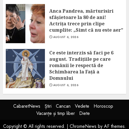
Anca Pandrea, mărturisiri
sfâșietoare la 80 de ani!
Actrița trece prin clipe
cumplite: „Simt că nu este aer”
AUGUST 6, 2026
Ce este interzis să faci pe 6
august. Tradițiile pe care
românii le respectă de
Schimbarea la Față a
Domnului
AUGUST 6, 2026
CabaretNews
Știri
Cancan
Vedete
Horoscop
Vacanțe și timp liber
Diete
Copyright © All rights reserved.
|
ChromeNews
by AF themes.