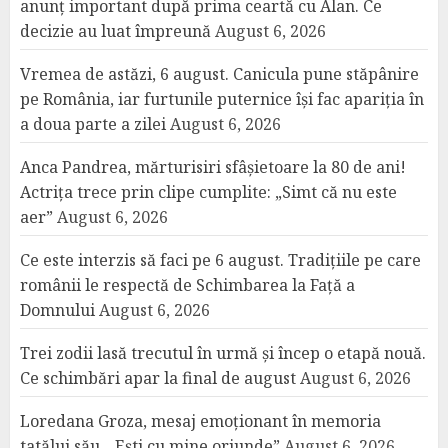
anunț important după prima ceartă cu Alan. Ce
decizie au luat împreună
August 6, 2026
Vremea de astăzi, 6 august. Canicula pune stăpânire
pe România, iar furtunile puternice își fac apariția în
a doua parte a zilei
August 6, 2026
Anca Pandrea, mărturisiri sfâșietoare la 80 de ani!
Actrița trece prin clipe cumplite: „Simt că nu este
aer”
August 6, 2026
Ce este interzis să faci pe 6 august. Tradițiile pe care
românii le respectă de Schimbarea la Față a
Domnului
August 6, 2026
Trei zodii lasă trecutul în urmă și încep o etapă nouă.
Ce schimbări apar la final de august
August 6, 2026
Loredana Groza, mesaj emoționant în memoria
tatălui său. „Ești cu mine oriunde”
August 6, 2026