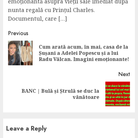
emoționantă asupra vieții sale imediat după
nunta regală cu Prințul Charles.
Documentul, care […]
Continue
Previous
Reading
Cum arată acum, în mai, casa de la
Pre
Șușani a Adelei Popescu și a lui
pos
Radu Vâlcan. Imagini emoționante!
Next
BANC | Bulă și Ștrulă se duc la
Next
vânătoare
post:
Leave a Reply