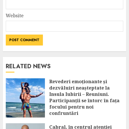
Website
RELATED NEWS
Revederi emoționante și
dezvăluiri neașteptate la
Insula Iubirii – Reuniuni.
Participanții se întorc în fața
focului pentru noi
confruntări
AUGUST 6, 2026
Cabral, în centrul atenției