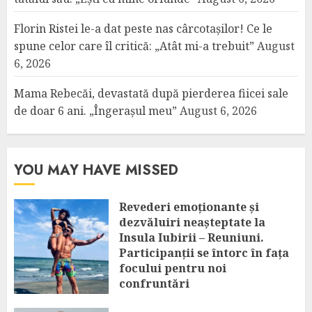
Florin Ristei le-a dat peste nas cârcotașilor! Ce le
spune celor care îl critică: „Atât mi-a trebuit”
August
6, 2026
Mama Rebecăi, devastată după pierderea fiicei sale
de doar 6 ani. „Îngerașul meu”
August 6, 2026
YOU MAY HAVE MISSED
Revederi emoționante și
dezvăluiri neașteptate la
Insula Iubirii – Reuniuni.
Participanții se întorc în fața
focului pentru noi
confruntări
AUGUST 6, 2026