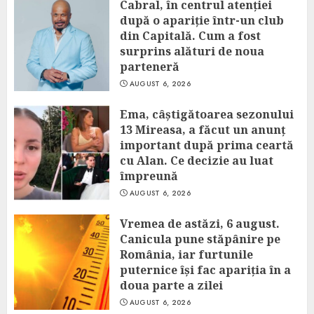
Cabral, în centrul atenției
după o apariție într-un club
din Capitală. Cum a fost
surprins alături de noua
parteneră
AUGUST 6, 2026
Ema, câștigătoarea sezonului
13 Mireasa, a făcut un anunț
important după prima ceartă
cu Alan. Ce decizie au luat
împreună
AUGUST 6, 2026
Vremea de astăzi, 6 august.
Canicula pune stăpânire pe
România, iar furtunile
puternice își fac apariția în a
doua parte a zilei
AUGUST 6, 2026