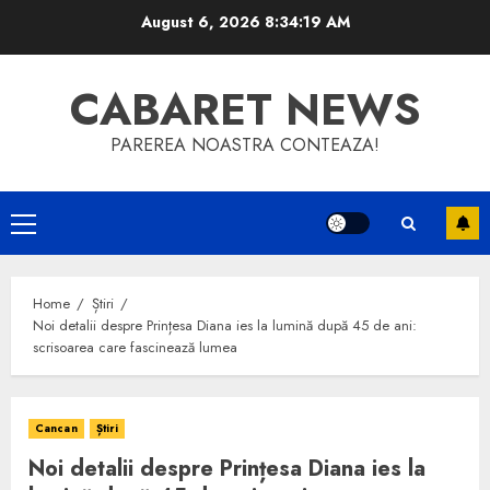
Skip
August 6, 2026
8:34:20 AM
to
content
CABARET NEWS
PAREREA NOASTRA CONTEAZA!
Primary
Menu
Home
Știri
Noi detalii despre Prințesa Diana ies la lumină după 45 de ani:
scrisoarea care fascinează lumea
Cancan
Știri
Noi detalii despre Prințesa Diana ies la