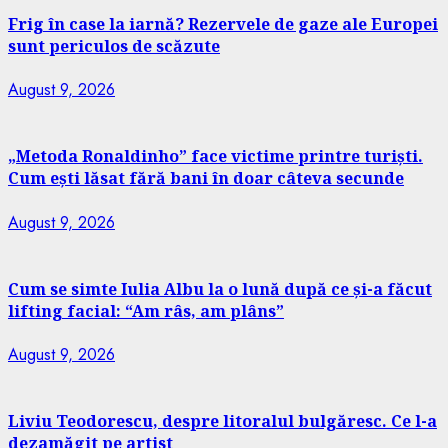
Frig în case la iarnă? Rezervele de gaze ale Europei
sunt periculos de scăzute
August 9, 2026
„Metoda Ronaldinho” face victime printre turiști.
Cum ești lăsat fără bani în doar câteva secunde
August 9, 2026
Cum se simte Iulia Albu la o lună după ce și-a făcut
lifting facial: “Am râs, am plâns”
August 9, 2026
Liviu Teodorescu, despre litoralul bulgăresc. Ce l-a
dezamăgit pe artist