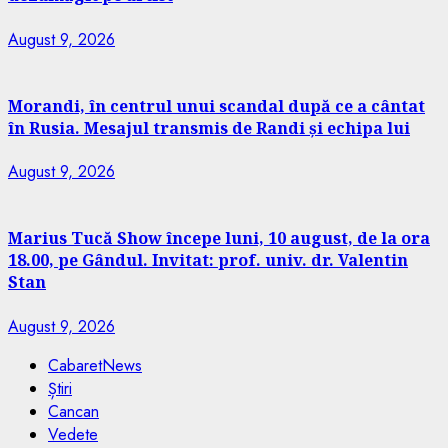
August 9, 2026
Morandi, în centrul unui scandal după ce a cântat
în Rusia. Mesajul transmis de Randi și echipa lui
August 9, 2026
Marius Tucă Show începe luni, 10 august, de la ora
18.00, pe Gândul. Invitat: prof. univ. dr. Valentin
Stan
August 9, 2026
CabaretNews
Știri
Cancan
Vedete