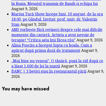
în Rusia. Mesajul transmis de Randi și echipa lui
August 9, 2026
Marius Tucă Show începe luni, 10 august, de la ora
18.00, pe Gândul. Invitat: prof. univ. dr. Valentin
Stan
August 9, 2026
AMI vorbește fără rețineri despre cele mai dificile
momente din carieră. Artista a avut nevoie de
terapie! “Critica asta îmi făcea rău”
August 9, 2026
Alina Pușcău a început lupta cu boala. Cum a
apărut după prima doză de tratament
August 9,
2026
„Mai bine nu veneai”. O tânără, pusă la zid după ce
a lăsat 1.600 de lei la nuntă
August 9, 2026
BANC | 3 bețivi stau în restaurantul gării
August 9,
2026
You may have missed