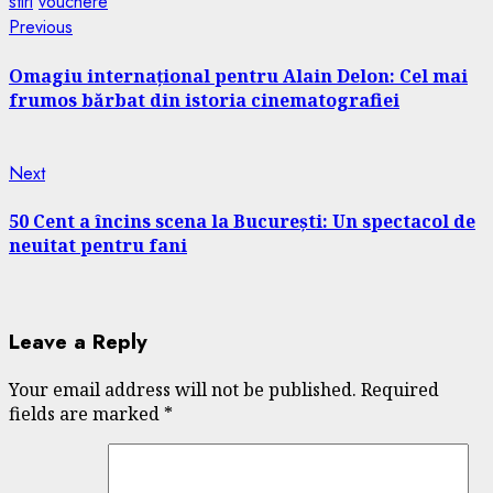
stiri
vouchere
Continue
Previous
Previous
post:
Reading
Omagiu internațional pentru Alain Delon: Cel mai
frumos bărbat din istoria cinematografiei
Next
Next
post:
50 Cent a încins scena la București: Un spectacol de
neuitat pentru fani
Leave a Reply
Your email address will not be published.
Required
fields are marked
*