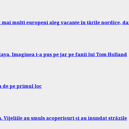
ot mai mulți europeni aleg vacanțe în țările nordice, 
aya. Imaginea i-a pus pe jar pe fanii lui Tom Holland
a de pe primul loc
Vijeliile au smuls acoperișuri și au inundat străzile