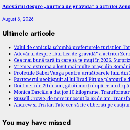
Adevărul despre „burtica de gravidă” a actriței Zend
August 8, 2026
Ultimele articole
Valul de caniculă schimbă preferințele turiștilor. T
Adevărul despre „burtica de gravidă” a actriței Zend
Cea mai bună țară în care să te muți în 2026. Surpri
Vremea extremă a lovit mai multe orașe din România. 
Profețiile Babei Vanga pentru următoarele luni din 2
Partenerul neobișnuit al lui Brad Pitt pe platourile 
Doi tineri de 20 de ani, găsiți morți după ce au dispă
Monica Dascălu a dat jos 10 kilograme. Transformare
Russell Crowe, de nerecunoscut la 62 de ani. Transf
Andrew și Tristan Tate cer să fie eliberați pe cauți
You may have missed