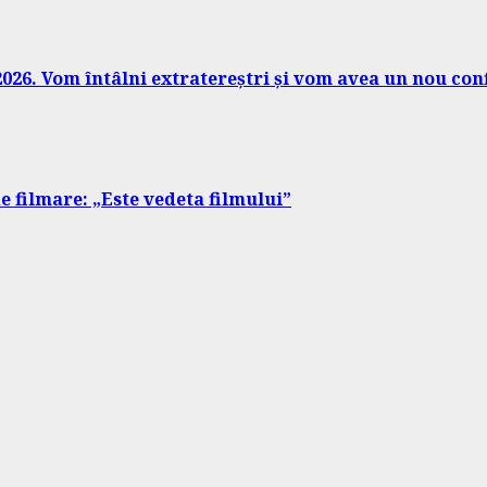
026. Vom întâlni extratereștri și vom avea un nou conf
e filmare: „Este vedeta filmului”