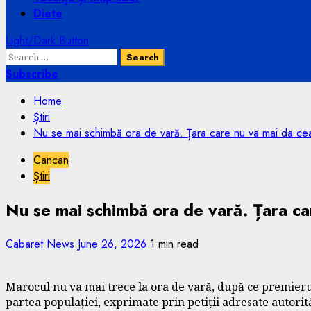
Diete
Light/Dark Button
Search
for:
Subscribe
Home
Știri
Nu se mai schimbă ora de vară. Țara care nu va mai da ceas
Cancan
Știri
Nu se mai schimbă ora de vară. Țara car
Cabaret News
June 26, 2026
1 min read
Marocul nu va mai trece la ora de vară, după ce premieru
partea populației, exprimate prin petiții adresate autorită