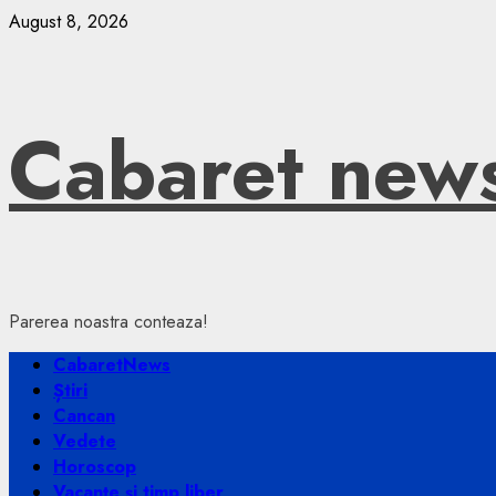
Skip
August 8, 2026
to
content
Cabaret new
Parerea noastra conteaza!
Primary
CabaretNews
Menu
Știri
Cancan
Vedete
Horoscop
Vacanțe și timp liber