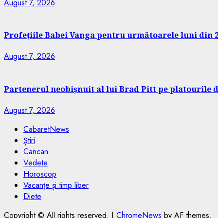
August 7, 2026
Profețiile Babei Vanga pentru următoarele luni din 2
August 7, 2026
Partenerul neobișnuit al lui Brad Pitt pe platourile d
August 7, 2026
CabaretNews
Știri
Cancan
Vedete
Horoscop
Vacanțe și timp liber
Diete
Copyright © All rights reserved.
|
ChromeNews
by AF themes.