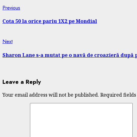
Continue
Previous
Previous
post:
Reading
Cota 50 la orice pariu 1X2 pe Mondial
Next
Next
post:
Sharon Lane s-a mutat pe o navă de croazieră după 
Leave a Reply
Your email address will not be published.
Required field