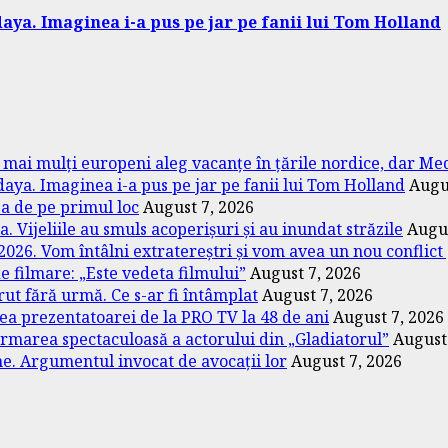
aya. Imaginea i-a pus pe jar pe fanii lui Tom Holland
ot mai mulți europeni aleg vacanțe în țările nordice, dar M
aya. Imaginea i-a pus pe jar pe fanii lui Tom Holland
Augu
za de pe primul loc
August 7, 2026
Vijeliile au smuls acoperișuri și au inundat străzile
Augus
026. Vom întâlni extratereștri și vom avea un nou conflict
de filmare: „Este vedeta filmului”
August 7, 2026
rut fără urmă. Ce s-ar fi întâmplat
August 7, 2026
a prezentatoarei de la PRO TV la 48 de ani
August 7, 2026
ormarea spectaculoasă a actorului din „Gladiatorul”
August
une. Argumentul invocat de avocații lor
August 7, 2026