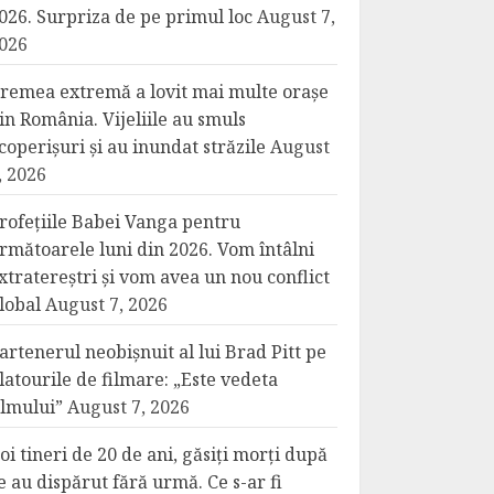
026. Surpriza de pe primul loc
August 7,
026
remea extremă a lovit mai multe orașe
in România. Vijeliile au smuls
coperișuri și au inundat străzile
August
, 2026
rofețiile Babei Vanga pentru
rmătoarele luni din 2026. Vom întâlni
xtratereștri și vom avea un nou conflict
lobal
August 7, 2026
artenerul neobișnuit al lui Brad Pitt pe
latourile de filmare: „Este vedeta
ilmului”
August 7, 2026
oi tineri de 20 de ani, găsiți morți după
e au dispărut fără urmă. Ce s-ar fi