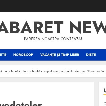
ABARET NE
PAREREA NOASTRA CONTEAZA!
ETE
HOROSCOP
VACANȚE ȘI TIMP LIBER
DIETE
ă. Luna Nouă în Taur schimbă complet energia finalului de mai: “Presiunea înce
vedetelor
C