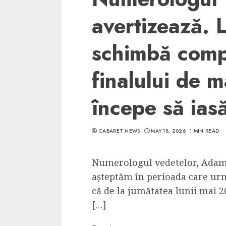
avertizează. 
schimbă comp
finalului de 
începe să ias
CABARET NEWS
MAY 18, 2026
1 MIN READ
Numerologul vedetelor, Adam 
așteptăm în perioada care urme
că de la jumătatea lunii mai 2
[…]