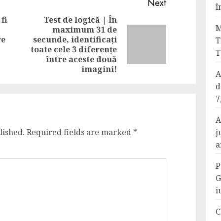
Next
î
fi
Test de logică | În
M
maximum 31 de
Previous
re
secunde, identificați
Next
T
post:
toate cele 3 diferențe
T
post:
între aceste două
imagini!
A
d
7
A
lished.
Required fields are marked
*
j
a
P
G
i
C