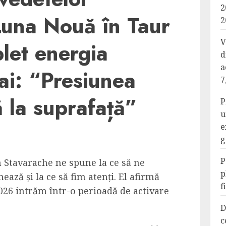
2
Luna Nouă în Taur
2
V
let energia
d
a
mai: “Presiunea
7
ă la suprafață”
P
u
e
g
P
Stavarache ne spune la ce să ne
p
ază și la ce să fim atenți. El afirmă
f
026 intrăm într-o perioadă de activare
D
c