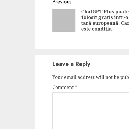
Continue
Previous
Reading
ChatGPT Plus poate 
folosit gratis într-o
țară europeană. Ca
este condiția
Leave a Reply
Your email address will not be pub
Comment
*