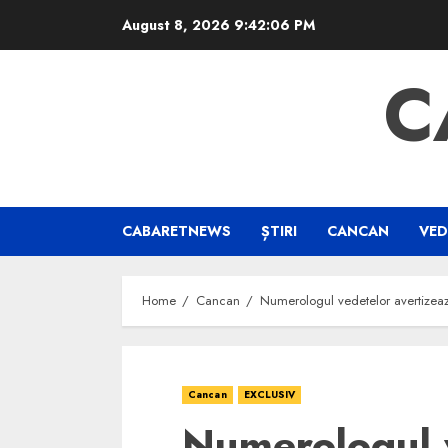
Skip
August 8, 2026
9:42:06 PM
to
content
C
CABARETNEWS
ȘTIRI
CANCAN
VED
Home
Cancan
Numerologul vedetelor avertizeaz
Cancan
EXCLUSIV
Numerologul 