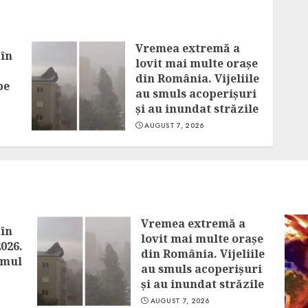
Vremea extremă a
 în
lovit mai multe orașe
din România. Vijeliile
pe
au smuls acoperișuri
și au inundat străzile
AUGUST 7, 2026
Vremea extremă a
 în
lovit mai multe orașe
2026.
din România. Vijeliile
imul
au smuls acoperișuri
și au inundat străzile
AUGUST 7, 2026