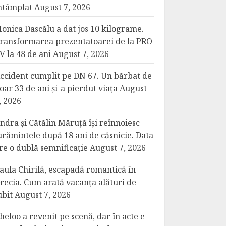
ntâmplat
August 7, 2026
onica Dascălu a dat jos 10 kilograme.
ransformarea prezentatoarei de la PRO
V la 48 de ani
August 7, 2026
ccident cumplit pe DN 67. Un bărbat de
oar 33 de ani și-a pierdut viața
August
, 2026
ndra și Cătălin Măruță își reînnoiesc
urămintele după 18 ani de căsnicie. Data
re o dublă semnificație
August 7, 2026
aula Chirilă, escapadă romantică în
recia. Cum arată vacanța alături de
ubit
August 7, 2026
heloo a revenit pe scenă, dar în acte e