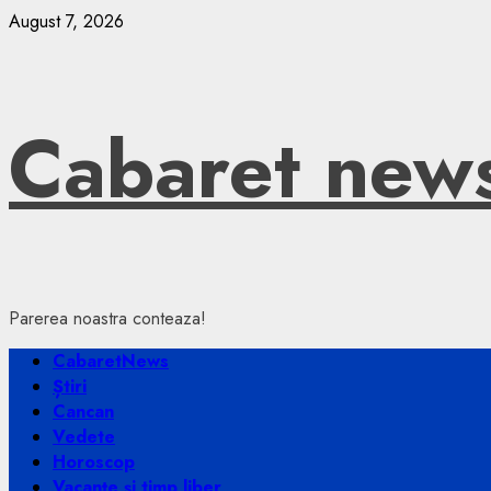
Skip
August 7, 2026
to
content
Cabaret new
Parerea noastra conteaza!
Primary
CabaretNews
Menu
Știri
Cancan
Vedete
Horoscop
Vacanțe și timp liber