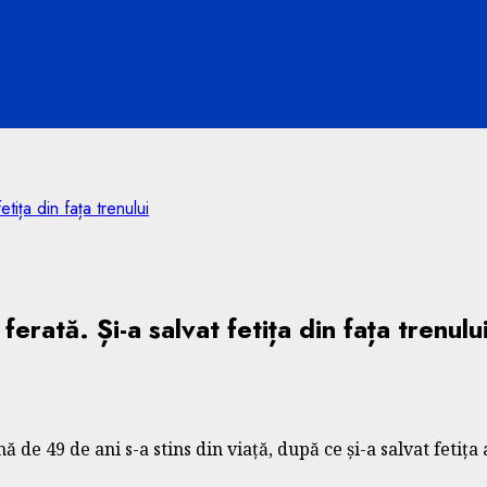
tița din fața trenului
rată. Și-a salvat fetița din fața trenulu
e 49 de ani s-a stins din viață, după ce și-a salvat fetița a