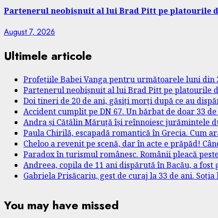
Partenerul neobișnuit al lui Brad Pitt pe platourile d
August 7, 2026
Ultimele articole
Profețiile Babei Vanga pentru următoarele luni din 2
Partenerul neobișnuit al lui Brad Pitt pe platourile 
Doi tineri de 20 de ani, găsiți morți după ce au dispă
Accident cumplit pe DN 67. Un bărbat de doar 33 de a
Andra și Cătălin Măruță își reînnoiesc jurămintele d
Paula Chirilă, escapadă romantică în Grecia. Cum ara
Cheloo a revenit pe scenă, dar în acte e prăpăd! Câ
Paradox în turismul românesc. Românii pleacă peste 
Andreea, copila de 11 ani dispărută în Bacău, a fost g
Gabriela Prisăcariu, gest de curaj la 33 de ani. Soția
You may have missed