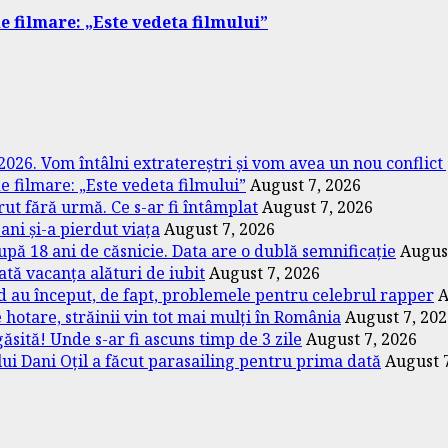
e filmare: „Este vedeta filmului”
026. Vom întâlni extratereștri și vom avea un nou conflict
de filmare: „Este vedeta filmului”
August 7, 2026
rut fără urmă. Ce s-ar fi întâmplat
August 7, 2026
ni și-a pierdut viața
August 7, 2026
upă 18 ani de căsnicie. Data are o dublă semnificație
August
tă vacanța alături de iubit
August 7, 2026
nd au început, de fapt, problemele pentru celebrul rapper
A
hotare, străinii vin tot mai mulți în România
August 7, 20
ăsită! Unde s-ar fi ascuns timp de 3 zile
August 7, 2026
 lui Dani Oțil a făcut parasailing pentru prima dată
August 