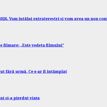
026. Vom întâlni extratereștri și vom avea un nou conf
e filmare: „Este vedeta filmului”
rut fără urmă. Ce s-ar fi întâmplat
i și-a pierdut viața