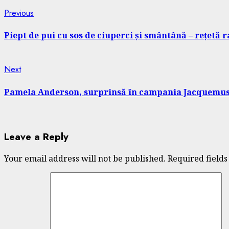
Continue
Previous
Previous
post:
Reading
Piept de pui cu sos de ciuperci și smântână – rețetă 
Next
Next
post:
Pamela Anderson, surprinsă în campania Jacquemus. Ve
Leave a Reply
Your email address will not be published.
Required field