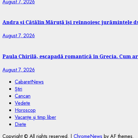
August 7, 2026
Andra și Cătălin Măruță își reînnoiesc jurămintele du
August 7, 2026
Paula Chirilă, escapadă romantică în Grecia. Cum ar
August 7, 2026
CabaretNews
Știri
Cancan
Vedete
Horoscop
Vacanțe și timp liber
Diete
Copyright © All rights reserved.
|
ChromeNews
by AF themes.