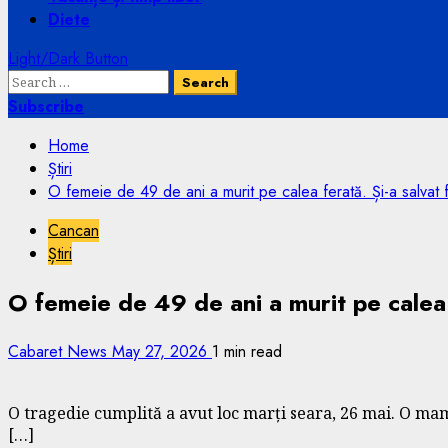
Diete
Light/Dark Button
Search
for:
Subscribe
Home
Știri
O femeie de 49 de ani a murit pe calea ferată. Și-a salvat fe
Cancan
Știri
O femeie de 49 de ani a murit pe calea fe
Cabaret News
May 27, 2026
1 min read
O tragedie cumplită a avut loc marți seara, 26 mai. O mamă d
[…]