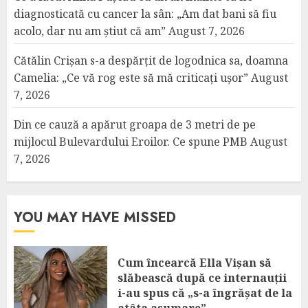
diagnosticată cu cancer la sân: „Am dat bani să fiu
acolo, dar nu am știut că am”
August 7, 2026
Cătălin Crișan s-a despărțit de logodnica sa, doamna
Camelia: „Ce vă rog este să mă criticați ușor”
August
7, 2026
Din ce cauză a apărut groapa de 3 metri de pe
mijlocul Bulevardului Eroilor. Ce spune PMB
August
7, 2026
YOU MAY HAVE MISSED
Cum încearcă Ella Vișan să
slăbească după ce internauții
i-au spus că „s-a îngrășat de la
atâta asumare”