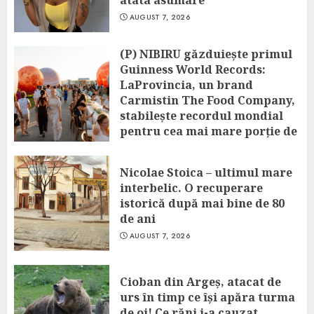
AUGUST 7, 2026
(P) NIBIRU găzduiește primul
Guinness World Records:
LaProvincia, un brand
Carmistin The Food Company,
stabilește recordul mondial
pentru cea mai mare porție de
aripioare de pui servită la un
eveniment
Nicolae Stoica – ultimul mare
AUGUST 7, 2026
interbelic. O recuperare
istorică după mai bine de 80
de ani
AUGUST 7, 2026
Cioban din Argeș, atacat de
urs în timp ce își apăra turma
de oi! Ce răni i-a cauzat