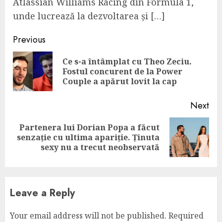
Atlassian Williams Racing din Formula 1,
unde lucrează la dezvoltarea și […]
Continue
Previous
Reading
Ce s-a întâmplat cu Theo Zeciu.
Pre
Fostul concurent de la Power
pos
Couple a apărut lovit la cap
Next
Partenera lui Dorian Popa a făcut
Next
senzație cu ultima apariție. Ținuta
post:
sexy nu a trecut neobservată
Leave a Reply
Your email address will not be published.
Required