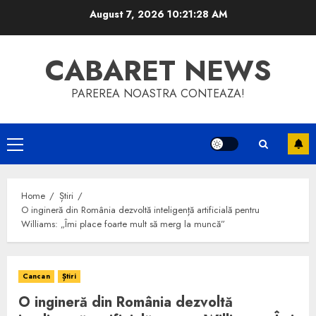
Skip
August 7, 2026
10:21:28 AM
to
content
CABARET NEWS
PAREREA NOASTRA CONTEAZA!
Primary
Menu
Home
Știri
O ingineră din România dezvoltă inteligență artificială pentru
Williams: „Îmi place foarte mult să merg la muncă”
Cancan
Știri
O ingineră din România dezvoltă