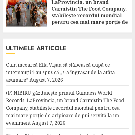
LaProvincia, un brand
Carmistin The Food Company,
stabilește recordul mondial
pentru cea mai mare porție de
aripioare de pui servită la un
eveniment
AUGUST 7, 2026
ULTIMELE ARTICOLE
Cum încearcă Ella Vișan să slăbească după ce
internauții i-au spus că „s-a îngrășat de la atâta
asumare”
August 7, 2026
(P) NIBIRU găzduiește primul Guinness World
Records: LaProvincia, un brand Carmistin The Food
Company, stabilește recordul mondial pentru cea
mai mare porție de aripioare de pui servită la un
eveniment
August 7, 2026