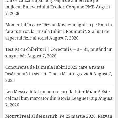
Din ce cauză a apărut groapa de 3 metri de pe
mijlocul Bulevardului Eroilor. Ce spune PMB
August
7, 2026
Momentul în care Răzvan Kovacs a jignit-o pe Ema în
fața tuturor, la „Insula Iubirii: Reuniuni”. S-a luat de
aspectul fizic al soției
August 7, 2026
Test IQ cu chibrituri | Corectați 6 – 0 = 81, mutând un
singur băț
August 7, 2026
Concurenta de la Insula Iubirii 2025 care a rămas
însărcinată în secret. Cine a lăsat-o gravidă
August 7,
2026
Leo Messi a bifat un nou record la Inter Miami! Este
cel mai bun marcator din istoria Leagues Cup
August
7, 2026
Motivul real al despărțirii. Pe 25 martie 2026, Răzvan