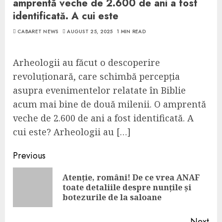
amprentă veche de 2.600 de ani a fost
identificată. A cui este
CABARET NEWS
AUGUST 25, 2025
1 MIN READ
Arheologii au făcut o descoperire
revoluționară, care schimbă percepția
asupra evenimentelor relatate în Biblie
acum mai bine de două milenii. O amprentă
veche de 2.600 de ani a fost identificată. A
cui este? Arheologii au […]
Continue
Previous
Reading
Atenție, români! De ce vrea ANAF
Pre
toate detaliile despre nunțile și
pos
botezurile de la saloane
Next