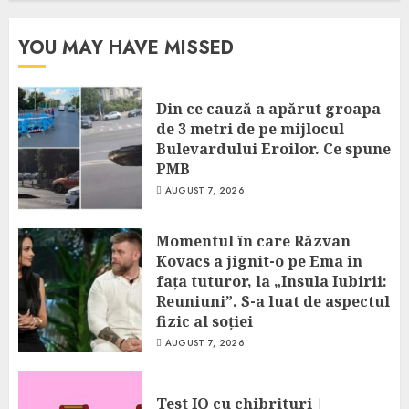
YOU MAY HAVE MISSED
Din ce cauză a apărut groapa
de 3 metri de pe mijlocul
Bulevardului Eroilor. Ce spune
PMB
AUGUST 7, 2026
Momentul în care Răzvan
Kovacs a jignit-o pe Ema în
fața tuturor, la „Insula Iubirii:
Reuniuni”. S-a luat de aspectul
fizic al soției
AUGUST 7, 2026
Test IQ cu chibrituri |