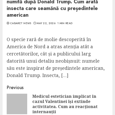
numită după Donald Trump. Cum arată
insecta care seamănă cu președintele
american
CABARET NEWS
MAY 22, 2026
1 MIN READ
O specie rară de molie descoperită în
America de Nord a atras atenția atât a
cercetătorilor, cât și a publicului larg
datorită unui detaliu neobișnuit: numele
său este inspirat de președintele american,
Donald Trump. Insecta, […]
Continue
Previous
Reading
Medicul estetician implicat în
cazul Valentinei își extinde
Pre
activitatea. Cum au reacționat
pos
internauții