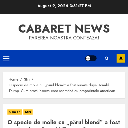
Skip
August 9, 2026
3:31:27 PM
to
content
CABARET NEWS
PAREREA NOASTRA CONTEAZA!
Primary
Menu
Home
Știri
O specie de molie cu „părul blond” a fost numită după Donald
Trump. Cum arată insecta care seamănă cu președintele american
Cancan
Știri
O specie de molie cu „părul blond” a fost