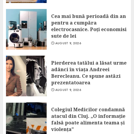
Cea mai bună perioadă din an
pentru a cumpăra
electrocasnice. Poți economisi
sute de lei
AUGUST 9, 2026
Pierderea tatălui a lăsat urme
adânci în viața Andreei
Berecleanu. Ce spune astăzi
prezentatoarea
AUGUST 9, 2026
Colegiul Medicilor condamnă
atacul din Cluj. „O informație
falsă poate alimenta teama și
violența”