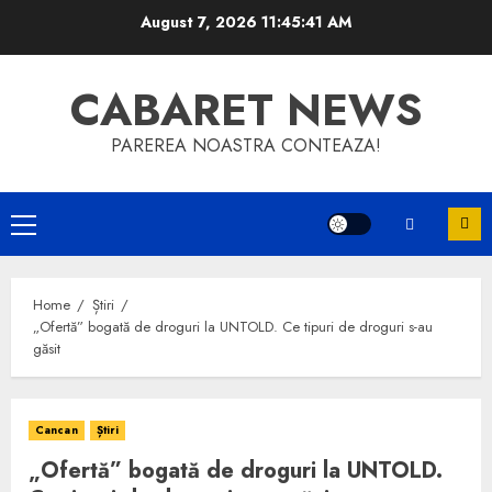
Skip
August 7, 2026
11:45:42 AM
to
content
CABARET NEWS
PAREREA NOASTRA CONTEAZA!
Primary
Menu
Home
Știri
„Ofertă” bogată de droguri la UNTOLD. Ce tipuri de droguri s-au
găsit
Cancan
Știri
„Ofertă” bogată de droguri la UNTOLD.