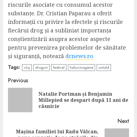
riscurile asociate cu consumul acestor
substanțe. Dr. Cristian Paparau a oferit
informații cu privire la efectele și riscurile
fiecărui drog și a subliniat importanța
conștientizării asupra acestor aspecte
pentru prevenirea problemelor de sănătate
și siguranță, notează
dcnews.ro
Tags:
cluj
droguri
festival
halucinogene
untold
Continue
Previous
Reading
Natalie Portman și Benjamin
Pre
Millepied se despart după 11 ani de
pos
căsnicie
Next
Mașina familiei lui Radu Vâlcan,