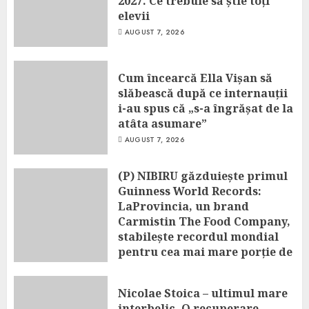
2027. Ce trebuie să știe toți
elevii
AUGUST 7, 2026
Cum încearcă Ella Vișan să
slăbească după ce internauții
i-au spus că „s-a îngrășat de la
atâta asumare”
AUGUST 7, 2026
(P) NIBIRU găzduiește primul
Guinness World Records:
LaProvincia, un brand
Carmistin The Food Company,
stabilește recordul mondial
pentru cea mai mare porție de
aripioare de pui servită la un
eveniment
Nicolae Stoica – ultimul mare
AUGUST 7, 2026
interbelic. O recuperare