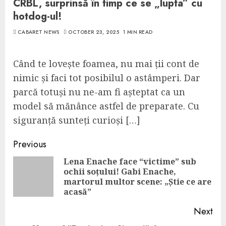
CRBL, surprinsă în timp ce se „lupta” cu
hotdog-ul!
CABARET NEWS
OCTOBER 23, 2025
1 MIN READ
Când te lovește foamea, nu mai ții cont de
nimic și faci tot posibilul o astâmperi. Dar
parcă totuși nu ne-am fi așteptat ca un
model să mănânce astfel de preparate. Cu
siguranță sunteți curioși […]
Continue
Previous
Reading
Lena Enache face “victime” sub
ochii soțului! Gabi Enache,
Pre
martorul multor scene: „Știe ce are
pos
acasă”
Next