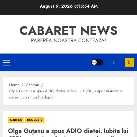
Skip
August 9, 2026
3:15:54 AM
to
content
CABARET NEWS
PAREREA NOASTRA CONTEAZA!
Primary
Menu
Home
Cancan
Olga Guțanu a spus ADIO dietei. Iubita lui CRBL, surprinsă în timp
ce se „lupta” cu hotdog-ul!
Cancan
EXCLUSIV
Olga Guțanu a spus ADIO dietei. Iubita lui