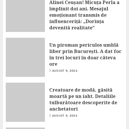
Alinei Ceușan! Micuța Perla a
împlinit doi ani. Mesajul
emoționant transmis de
influenceriță: „Dorința
devenită realitate”
AUGUST 8, 2026
Un piroman periculos umblă
liber prin București. A dat foc
în trei locuri în doar câteva
ore
AUGUST 8, 2026
Creatoare de modă, găsită
moartă pe un iaht. Detaliile
tulburătoare descoperite de
anchetatori
AUGUST 8, 2026