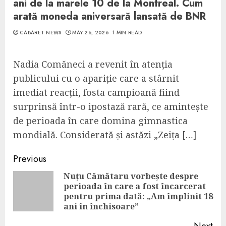
ani de la marele 10 de la Montreal. Cum
arată moneda aniversară lansată de BNR
CABARET NEWS
MAY 26, 2026
1 MIN READ
Nadia Comăneci a revenit în atenția
publicului cu o apariție care a stârnit
imediat reacții, fosta campioană fiind
surprinsă într-o ipostază rară, ce amintește
de perioada în care domina gimnastica
mondială. Considerată și astăzi „Zeița […]
Continue
Previous
Reading
Nuțu Cămătaru vorbește despre
perioada în care a fost încarcerat
Pre
pentru prima dată: „Am împlinit 18
pos
ani în închisoare”