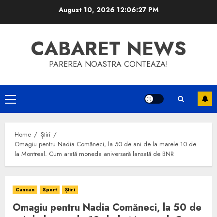
Skip
August 10, 2026
12:06:28 PM
to
content
CABARET NEWS
PAREREA NOASTRA CONTEAZA!
Primary
Menu
Home
Știri
Omagiu pentru Nadia Comăneci, la 50 de ani de la marele 10 de
la Montreal. Cum arată moneda aniversară lansată de BNR
Cancan
Sport
Știri
Omagiu pentru Nadia Comăneci, la 50 de