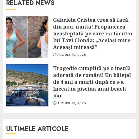
RELATED NEWS
Gabriela Cristea vrea să facă,
din nou, nunta! Propunerea
neașteptată pe care i-a făcut-o
lui Tavi Clonda: „Același mire.
Aceeași mireasă”
AUGUST 10, 2026
Tragedie cumplită pe o insulă
adorată de români! Un băiețel
de 4 ani a murit după ce s-a
înecat în piscina unui beach
bar
AUGUST 10, 2026
ULTIMELE ARTICOLE