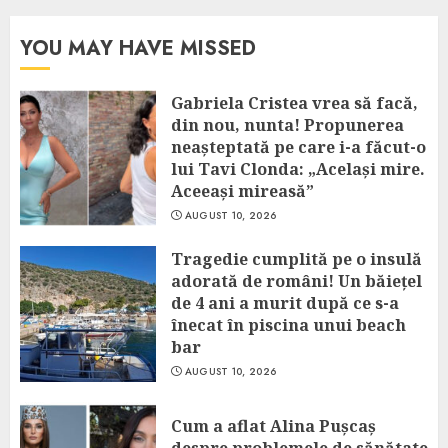
YOU MAY HAVE MISSED
Gabriela Cristea vrea să facă,
din nou, nunta! Propunerea
neașteptată pe care i-a făcut-o
lui Tavi Clonda: „Același mire.
Aceeași mireasă”
AUGUST 10, 2026
Tragedie cumplită pe o insulă
adorată de români! Un băiețel
de 4 ani a murit după ce s-a
înecat în piscina unui beach
bar
AUGUST 10, 2026
Cum a aflat Alina Pușcaș